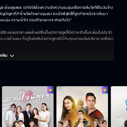
ญ่จะต้องดูแลและ เอาใจใส่ด้วยความรักความอบอุ่นเพื่อการเติบโตที่ดีในวันข้าง
ชิญปัญหาที่ทำร้ายจิตใจอย่างรุนแรง ดวงใจพิสุทธิ์ที่ถูกทำลายไปจะกลับมา
อบอุ่น ความเข้าใจ ก่อนที่ทุกอย่างจะสายเกินไป”

ีร และแม่ธาดา แต่แล้วพ่อซึ่งเป็นนักการทูตก็มีความจำเป็นจะต้องไปประจำ
ะบาดร้ายแรง ทั้งคู่จึงตัดสินใจฝากลูกหมีไว้กับคุณย่าชนนีและชินานางหรืออา
มเติม 