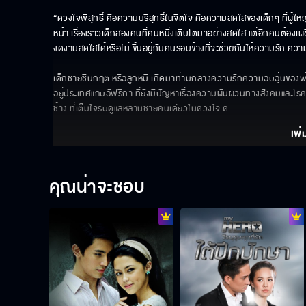
“ดวงใจพิสุทธิ์ คือความบริสุทธิ์ในจิตใจ คือความสดใสของเด็กๆ ที่ผู้ให
หน้า เรื่องราวเด็กสองคนที่คนหนึ่งเติบโตมาอย่างสดใส แต่อีกคนต้องเผ
งดงามสดใสได้หรือไม่ ขึ้นอยู่กับคนรอบข้างที่จะช่วยกันให้ความรัก ความ
เด็กชายชินกฤต หรือลูกหมี เกิดมาท่ามกลางความรักความอบอุ่นของพ่อช
อยู่ประเทศแถบอัฟริกา ที่ยังมีปัญหาเรื่องความผันผวนทางสังคมและโรคร
ช้าง ที่เต็มใจรับดูแลหลานชายคนเดียวในดวงใจ ด
... 
เพิ่
คุณน่าจะชอบ