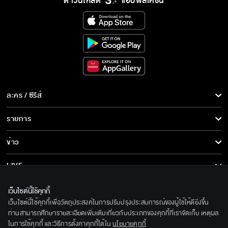
ดาวน์โหลด
แอปพลิเคชั่น
ละคร / ซีรีส์
ละคร/ซีรีส์
รายการ
ซีรีส์นานาชาติ
รายการทั้งหมด
ข่าว
การ์ตูน & เกม
ข่าวทั้งหมด
LIVE
รายการข่าว
ทีวีออนไลน์
เกี่ยวกับเรา
เว็บไซต์นี้ใช้คุกกี้
ข่าวประชาสัมพันธ์
เว็บไซต์นี้ใช้คุกกี้เพื่อวัตถุประสงค์ในการปรับปรุงประสบการณ์ของผู้ใช้ให้ดียิ่งขึ้น
BEC World
ติดตามเราได้ที่
ท่านสามารถศึกษารายละเอียดเพิ่มเติมเกี่ยวกับประเภทของคุกกี้ที่เราจัดเก็บ เหตุผล
ในการใช้คุกกี้ และวิธีการตั้งค่าคุกกี้ได้ใน
นโยบายคุกกี้
รู้จักเรา