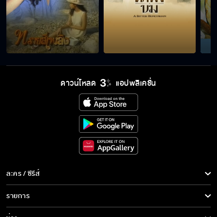
ดาวน์โหลด
แอปพลิเคชั่น
ละคร / ซีรีส์
ละคร/ซีรีส์
รายการ
ซีรีส์นานาชาติ
รายการทั้งหมด