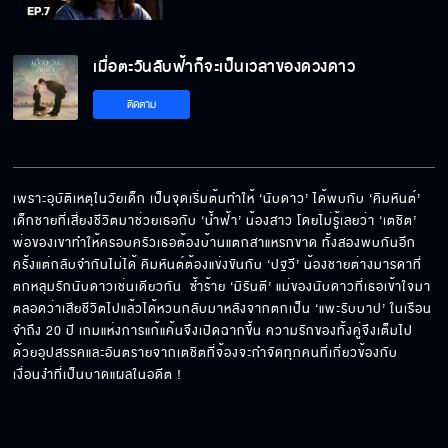
เมื่อตะวันลับฟ้าก็จะเป็นเวลาของดวงดาว
EP.7[5/5]
เมื่อตะวันลับฟ้าก็จะเป็นเวลาของดวงดาว
ติดตาม
เพราะอุบัติเหตุในวัยเด็ก เป็นจุดเริ่มต้นทำให้ ‘นับดาว’ ได้พบกับ ‘คิมหันต์’ 
เด็กชายที่เสี่ยงชีวิตมาช่วยเธอกับ ‘น้ำฟ้า’ น้องสาว โดยไม่รู้เลยว่า ‘เตชิต’ 
พ่อของเขาทำให้ครอบครัวเธอต้องบ้านแตกสาแหรกขาด ทั้งสองพบกันอีก
ครั้งแต่กลับจำกันไม่ได้ คิมหันต์ต้องแข่งขันกับ ‘ปฐวี’ น้องชายต่างมารดาที่
ตกหลุมรักนับดาวเช่นเดียวกัน  ซ้ำร้าย ‘มิรันตี’ แม่ของนับดาวที่เธอเข้าใจมา
ตลอดว่าเสียชีวิตไปแล้วได้หวนกลับมาหลังจากตกเป็น ‘แพะรับบาป’ ในเรือน
จำถึง 20 ปี เกมแห่งการแก้แค้นจึงเปิดฉากขึ้น ความรักของทั้งคู่จึงเต็มไป
ด้วยอุปสรรคและอันตรายจากเตชิตที่จ้องจะกำจัดทุกคนที่เกี่ยวข้องกับ
เงื่อนงำที่เป็นบาดแผลในอดีต !