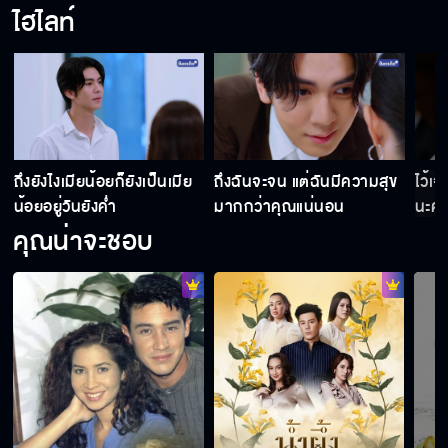
ไฮไลท์
ถึงยังไงเมียน้อยก็ยังเป็นเมีย
ถึงฉันจะจน แต่ฉันมีความสุข
ไว้เ
น้อยอยู่วันยังค่ำ
มากกว่าคุณแน่นอน
นะคะ
คุณน่าจะชอบ