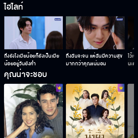
ไฮไลท์
ถึงยังไงเมียน้อยก็ยังเป็นเมีย
ถึงฉันจะจน แต่ฉันมีความสุข
ไว้เ
น้อยอยู่วันยังค่ำ
มากกว่าคุณแน่นอน
นะคะ
คุณน่าจะชอบ