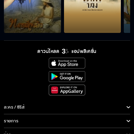
ดาวน์โหลด
แอปพลิเคชั่น
ละคร / ซีรีส์
ละคร/ซีรีส์
รายการ
ซีรีส์นานาชาติ
รายการทั้งหมด