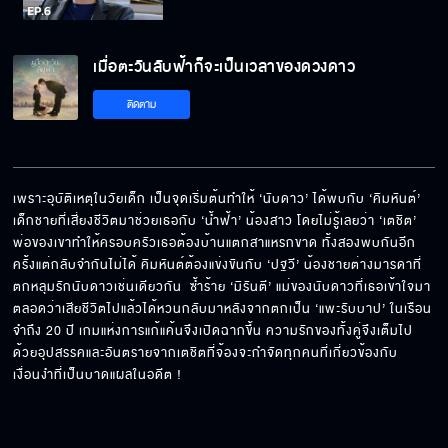
เมื่อตะวันลับฟ้าก็จะเป็นเวลาของดวงดาว
ติดตาม
เพราะอุบัติเหตุในวัยเด็ก เป็นจุดเริ่มต้นทำให้ ‘นับดาว’ ได้พบกับ ‘คิมหันต์’ 
เด็กชายที่เสี่ยงชีวิตมาช่วยเธอกับ ‘น้ำฟ้า’ น้องสาว โดยไม่รู้เลยว่า ‘เตชิต’ 
พ่อของเขาทำให้ครอบครัวเธอต้องบ้านแตกสาแหรกขาด ทั้งสองพบกันอีก
ครั้งแต่กลับจำกันไม่ได้ คิมหันต์ต้องแข่งขันกับ ‘ปฐวี’ น้องชายต่างมารดาที่
ตกหลุมรักนับดาวเช่นเดียวกัน  ซ้ำร้าย ‘มิรันตี’ แม่ของนับดาวที่เธอเข้าใจมา
ตลอดว่าเสียชีวิตไปแล้วได้หวนกลับมาหลังจากตกเป็น ‘แพะรับบาป’ ในเรือน
จำถึง 20 ปี เกมแห่งการแก้แค้นจึงเปิดฉากขึ้น ความรักของทั้งคู่จึงเต็มไป
ด้วยอุปสรรคและอันตรายจากเตชิตที่จ้องจะกำจัดทุกคนที่เกี่ยวข้องกับ
เงื่อนงำที่เป็นบาดแผลในอดีต !