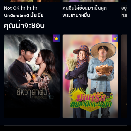
Not OK โก โก โก
คนอื่นได้ย้อนมาเป็นลูก
อยู่น
Understand มั้ยเนี่ย
พระยานาหมื่น
กลาย
คุณน่าจะชอบ