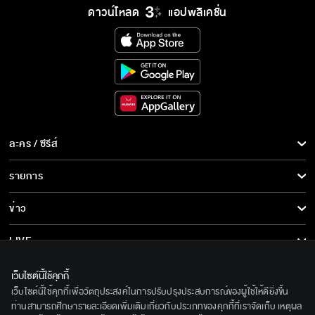
ดาวน์โหลด
แอปพลิเคชั่น
ละคร / ซีรีส์
ละคร/ซีรีส์
รายการ
ซีรีส์นานาชาติ
รายการทั้งหมด
ข่าว
การ์ตูน & เกม
ข่าวทั้งหมด
LIVE
รายการข่าว
ทีวีออนไลน์
เกี่ยวกับเรา
เว็บไซต์นี้ใช้คุกกี้
ข่าวประชาสัมพันธ์
เว็บไซต์นี้ใช้คุกกี้เพื่อวัตถุประสงค์ในการปรับปรุงประสบการณ์ของผู้ใช้ให้ดียิ่งขึ้น
BEC World
ติดตามเราได้ที่
ท่านสามารถศึกษารายละเอียดเพิ่มเติมเกี่ยวกับประเภทของคุกกี้ที่เราจัดเก็บ เหตุผล