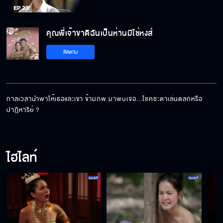
คุณพี่เจ้าขาดิฉันเป็นห่านมิใช่หงส์ EP.23[5/5]
คุณพี่เจ้าขาดิฉันเป็นห่านมิใช่หงส์
ติดตาม
กาลเวลานำพาให้เธอและเขา ข้ามภพ มาพบเจอ...โชคชะตาเล่นตลกหรือ
ปาฏิหาริย์ ?
ไฮไลท์