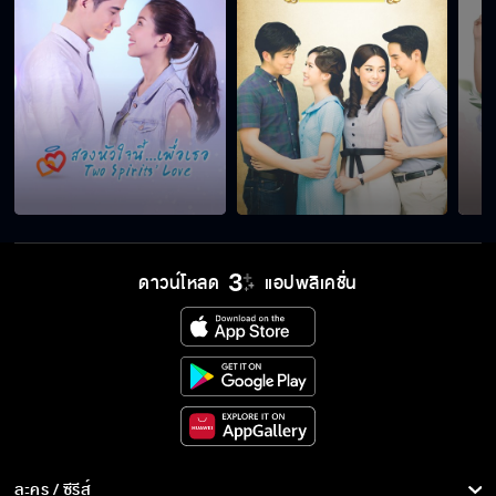
ดาวน์โหลด
แอปพลิเคชั่น
ละคร / ซีรีส์