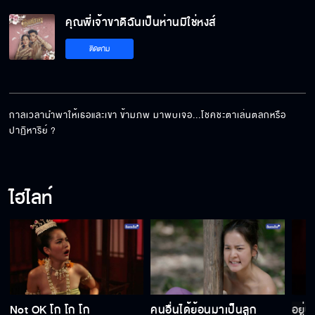
คุณพี่เจ้าขาดิฉันเป็นห่านมิใช่หงส์ EP.20[5/5]
คุณพี่เจ้าขาดิฉันเป็นห่านมิใช่หงส์
ติดตาม
กาลเวลานำพาให้เธอและเขา ข้ามภพ มาพบเจอ...โชคชะตาเล่นตลกหรือ
ปาฏิหาริย์ ?
ไฮไลท์
Not OK โก โก โก
คนอื่นได้ย้อนมาเป็นลูก
อยู่น