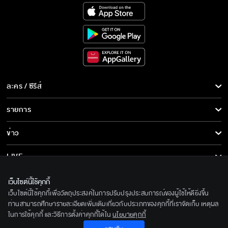
ละคร / ซีรีส์
ละคร/ซีรีส์
รายการ
ซีรีส์นานาชาติ
รายการทั้งหมด
ข่าว
การ์ตูน & เกม
ข่าวทั้งหมด
LIVE
รายการข่าว
ทีวีออนไลน์
เกี่ยวกับเรา
เว็บไซต์นี้ใช้คุกกี้
ข่าวประชาสัมพันธ์
เว็บไซต์นี้ใช้คุกกี้เพื่อวัตถุประสงค์ในการปรับปรุงประสบการณ์ของผู้ใช้ให้ดียิ่งขึ้น
BEC World
ติดตามเราได้ที่
ท่านสามารถศึกษารายละเอียดเพิ่มเติมเกี่ยวกับประเภทของคุกกี้ที่เราจัดเก็บ เหตุผล
ในการใช้คุกกี้ และวิธีการตั้งค่าคุกกี้ได้ใน
นโยบายคุกกี้
รู้จักเรา