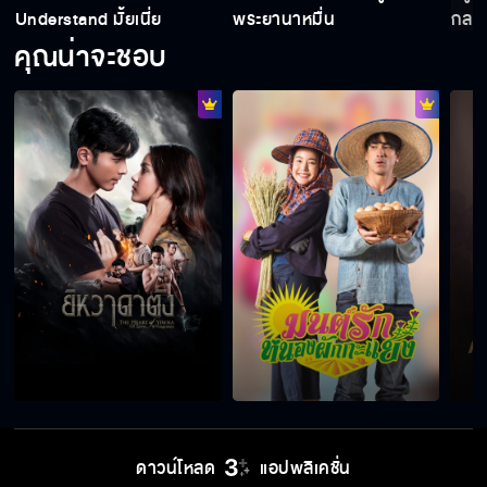
Understand มั้ยเนี่ย
พระยานาหมื่น
กลาย
คุณน่าจะชอบ
ดาวน์โหลด
แอปพลิเคชั่น