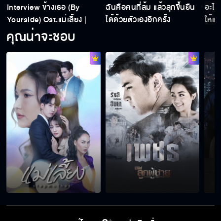
Interview ข้างเธอ (By
ฉันคือคนที่ล้ม แล้วลุกขึ้นยืน
อะไร
Yourside) Ost.แม่เลี้ยง |
ได้ด้วยตัวเองอีกครั้ง
ให้แม
กองทัพ พีค
คุณน่าจะชอบ