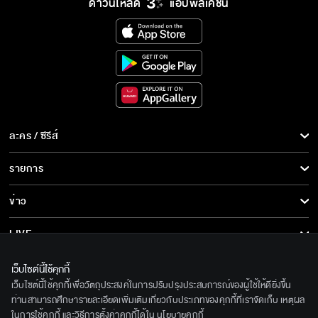
ดาวน์โหลด
แอปพลิเคชั่น
ละคร / ซีรีส์
ละคร/ซีรีส์
รายการ
ซีรีส์นานาชาติ
รายการทั้งหมด
ข่าว
การ์ตูน & เกม
ข่าวทั้งหมด
LIVE
รายการข่าว
ทีวีออนไลน์
เกี่ยวกับเรา
เว็บไซต์นี้ใช้คุกกี้
ข่าวประชาสัมพันธ์
เว็บไซต์นี้ใช้คุกกี้เพื่อวัตถุประสงค์ในการปรับปรุงประสบการณ์ของผู้ใช้ให้ดียิ่งขึ้น
BEC World
ติดตามเราได้ที่
ท่านสามารถศึกษารายละเอียดเพิ่มเติมเกี่ยวกับประเภทของคุกกี้ที่เราจัดเก็บ เหตุผล
ในการใช้คุกกี้ และวิธีการตั้งค่าคุกกี้ได้ใน
นโยบายคุกกี้
รู้จักเรา