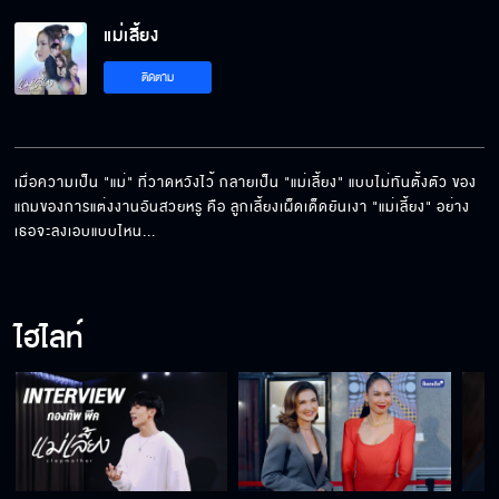
แม่เลี้ยง EP.18[5/5]
แม่เลี้ยง
ติดตาม
เมื่อความเป็น "แม่" ที่วาดหวังไว้ กลายเป็น "แม่เลี้ยง" แบบไม่ทันตั้งตัว ของ
แถมของการแต่งงานอันสวยหรู คือ ลูกเลี้ยงเผ็ดเด็ดยันเงา "แม่เลี้ยง" อย่าง
เธอจะลงเอบแบบไหน...
ไฮไลท์