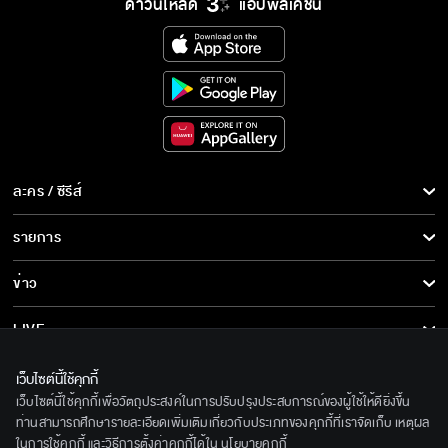
ดาวน์โหลด
แอปพลิเคชั่น
ละคร / ซีรีส์
ละคร/ซีรีส์
รายการ
ซีรีส์นานาชาติ
รายการทั้งหมด
ข่าว
การ์ตูน & เกม
ข่าวทั้งหมด
LIVE
รายการข่าว
ทีวีออนไลน์
เกี่ยวกับเรา
เว็บไซต์นี้ใช้คุกกี้
ข่าวประชาสัมพันธ์
เว็บไซต์นี้ใช้คุกกี้เพื่อวัตถุประสงค์ในการปรับปรุงประสบการณ์ของผู้ใช้ให้ดียิ่งขึ้น
BEC World
ติดตามเราได้ที่
ท่านสามารถศึกษารายละเอียดเพิ่มเติมเกี่ยวกับประเภทของคุกกี้ที่เราจัดเก็บ เหตุผล
ในการใช้คุกกี้ และวิธีการตั้งค่าคุกกี้ได้ใน
นโยบายคุกกี้
รู้จักเรา