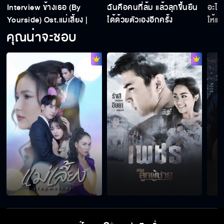
Interview ข้างเธอ (By
ฉันคือคนที่ล้ม แล้วลุกขึ้นยืน
อะไร
Yourside) Ost.แม่เลี้ยง |
ได้ด้วยตัวเองอีกครั้ง
ให้แม
กองทัพ พีค
คุณน่าจะชอบ