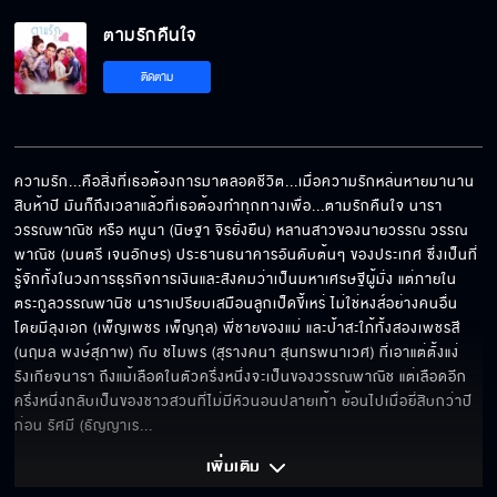
ตามรักคืนใจ
ติดตาม
ความรัก...คือสิ่งที่เธอต้องการมาตลอดชีวิต...เมื่อความรักหล่นหายมานาน
สิบห้าปี มันก็ถึงเวลาแล้วที่เธอต้องทำทุกทางเพื่อ...ตามรักคืนใจ นารา 
วรรณพาณิช หรือ หนูนา (นิษฐา จิรยั่งยืน) หลานสาวของนายวรรณ วรรณ
พาณิช (มนตรี เจนอักษร) ประธานธนาคารอันดับต้นๆ ของประเทศ ซึ่งเป็นที่
รู้จักทั้งในวงการธุรกิจการเงินและสังคมว่าเป็นมหาเศรษฐีผู้มั่ง แต่ภายใน
ตระกูลวรรณพานิช นาราเปรียบเสมือนลูกเป็ดขี้เหร่ ไม่ใช่หงส์อย่างคนอื่น 
โดยมีลุงเอก (เพ็ญเพชร เพ็ญกุล) พี่ชายของแม่ และป้าสะใภ้ทั้งสองเพชรสี 
(นฤมล พงษ์สุภาพ) กับ ชไมพร (สุรางคนา สุนทรพนาเวศ) ที่เอาแต่ตั้งแง่
รังเกียจนารา ถึงแม้เลือดในตัวครึ่งหนึ่งจะเป็นของวรรณพาณิช แต่เลือดอีก
ครึ่งหนึ่งกลับเป็นของชาวสวนที่ไม่มีหัวนอนปลายเท้า ย้อนไปเมื่อยี่สิบกว่าปี
ก่อน รัศมี (ธัญญาเร
... 
เพิ่มเติม 