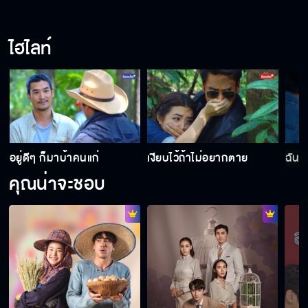
ไฮไลท์
อยู่ดีๆ ก็มาบ้าคนแก่
เงียบไว้ถ้าไม่อยากตาย
ฉันร
คุณน่าจะชอบ