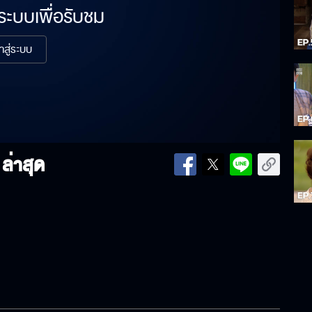
่ระบบเพื่อรับชม
้าสู่ระบบ
ล่าสุด