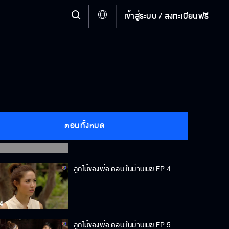
ลูกไม้ของพ่อ ตอน ในม่านเมฆ EP.1
เข้าสู่ระบบ / ลงทะเบียนฟรี
ลูกไม้ของพ่อ ตอน ในม่านเมฆ EP.2
ลูกไม้ของพ่อ ตอน ในม่านเมฆ EP.3
ตอนทั้งหมด
ลูกไม้ของพ่อ ตอน ในม่านเมฆ EP.4
ลูกไม้ของพ่อ ตอน ในม่านเมฆ EP.5