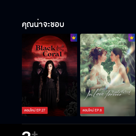
คุณน่าจะชอบ
ตอนใหม่
EP.
27
ตอนใหม่
EP.
8