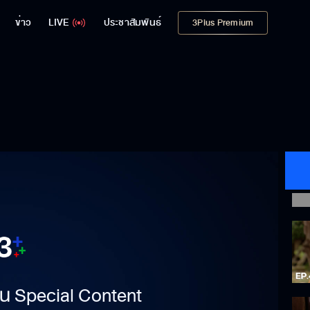
ข่าว
LIVE
ประชาสัมพันธ์
3Plus Premium
าเป็น Special Content