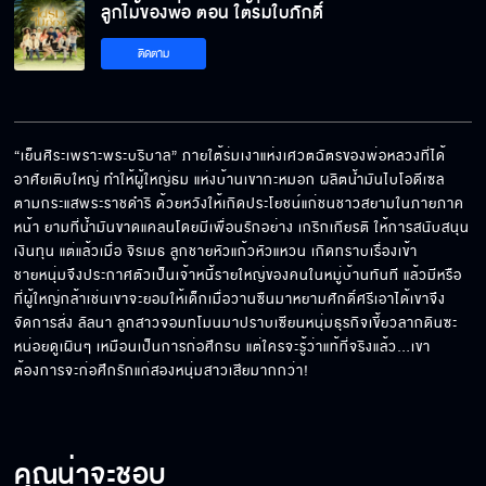
ลูกไม้ของพ่อ ตอน ใต้ร่มใบภักดิ์
ติดตาม
ลูกไม้ของพ่อ ตอน ใต้ร่มใบภักดิ์ EP.6
“เย็นศิระเพราะพระบริบาล” ภายใต้ร่มเงาแห่งเศวตฉัตรของพ่อหลวงที่ได้
อาศัยเติบใหญ่ ทำให้ผู้ใหญ่ธม แห่งบ้านเขากะหมอก ผลิตน้ำมันไบโอดีเซล
ลูกไม้ของพ่อ ตอน ใต้ร่มใบภักดิ์ EP.7
ตามกระแสพระราชดำริ ด้วยหวังให้เกิดประโยชน์แก่ชนชาวสยามในภายภาค
หน้า ยามที่น้ำมันขาดแคลนโดยมีเพื่อนรักอย่าง เกริกเกียรติ ให้การสนับสนุน
เงินทุน แต่แล้วเมื่อ จิรเมธ ลูกชายหัวแก้วหัวแหวน เกิดทราบเรื่องเข้า

ชายหนุ่มจึงประกาศตัวเป็นเจ้าหนี้รายใหญ่ของคนในหมู่บ้านทันที แล้วมีหรือ
ลูกไม้ของพ่อ ตอน ใต้ร่มใบภักดิ์ EP.8
ที่ผู้ใหญ่กล้าเช่นเขาจะยอมให้เด็กเมื่อวานซืนมาหยามศักดิ์ศรีเอาได้เขาจึง
จัดการส่ง ลัลนา ลูกสาวจอมทโมนมาปราบเซียนหนุ่มธุรกิจเขี้ยวลากดินซะ
หน่อยดูเผินๆ เหมือนเป็นการก่อศึกรบ แต่ใครจะรู้ว่าแท้ที่จริงแล้ว…เขา
ต้องการจะก่อศึกรักแก่สองหนุ่มสาวเสียมากกว่า!
คุณน่าจะชอบ