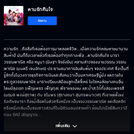
ตามรักคืนใจ
ติดตาม
ความรัก...คือสิ่งที่เธอต้องการมาตลอดชีวิต...เมื่อความรักหล่นหายมานาน
สิบห้าปี มันก็ถึงเวลาแล้วที่เธอต้องทำทุกทางเพื่อ...ตามรักคืนใจ นารา 
วรรณพาณิช หรือ หนูนา (นิษฐา จิรยั่งยืน) หลานสาวของนายวรรณ วรรณ
พาณิช (มนตรี เจนอักษร) ประธานธนาคารอันดับต้นๆ ของประเทศ ซึ่งเป็นที่
รู้จักทั้งในวงการธุรกิจการเงินและสังคมว่าเป็นมหาเศรษฐีผู้มั่ง แต่ภายใน
ตระกูลวรรณพานิช นาราเปรียบเสมือนลูกเป็ดขี้เหร่ ไม่ใช่หงส์อย่างคนอื่น 
โดยมีลุงเอก (เพ็ญเพชร เพ็ญกุล) พี่ชายของแม่ และป้าสะใภ้ทั้งสองเพชรสี 
(นฤมล พงษ์สุภาพ) กับ ชไมพร (สุรางคนา สุนทรพนาเวศ) ที่เอาแต่ตั้งแง่
รังเกียจนารา ถึงแม้เลือดในตัวครึ่งหนึ่งจะเป็นของวรรณพาณิช แต่เลือดอีก
ครึ่งหนึ่งกลับเป็นของชาวสวนที่ไม่มีหัวนอนปลายเท้า ย้อนไปเมื่อยี่สิบกว่าปี
ก่อน รัศมี (ธัญญาเร
... 
เพิ่มเติม 