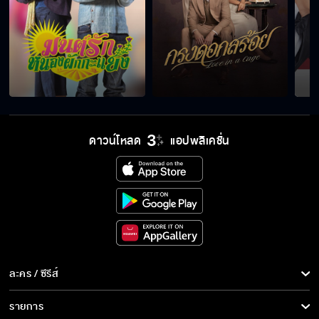
ดาวน์โหลด
แอปพลิเคชั่น
ละคร / ซีรีส์
ละคร/ซีรีส์
รายการ