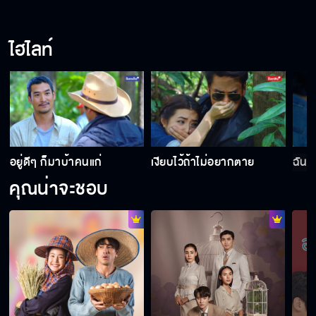
ไฮไลท์
อยู่ดีๆ ก็มาบ้าคนแก่
เงียบไว้ถ้าไม่อยากตาย
ฉันร
คุณน่าจะชอบ