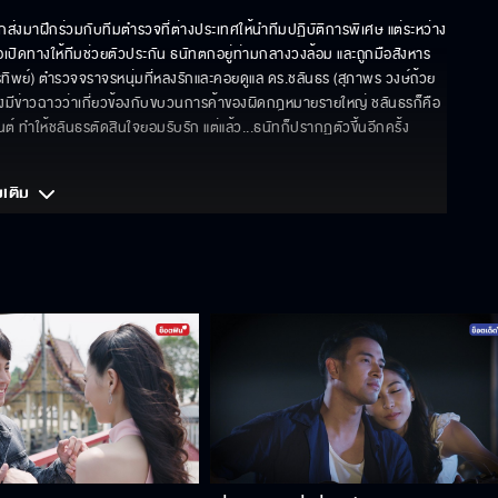
ถูกส่งมาฝึกร่วมกับทีมตำรวจที่ต่างประเทศให้นำทีมปฏิบัติการพิเศษ แต่ระหว่าง
พื่อเปิดทางให้ทีมช่วยตัวประกัน ธนัทตกอยู่ท่ามกลางวงล้อม และถูกมือสังหาร
ทิพย์) ตำรวจจราจรหนุ่มที่หลงรักและคอยดูแล ดร.ชลันธร (สุภาพร วงษ์ถ้วย
ลังมีข่าวฉาวว่าเกี่ยวข้องกับขบวนการค้าของผิดกฎหมายรายใหญ่ ชลันธรก็คือ
์ ทำให้ชลันธรตัดสินใจยอมรับรัก แต่แล้ว...ธนัทก็ปรากฏตัวขึ้นอีกครั้ง 
มเติม 