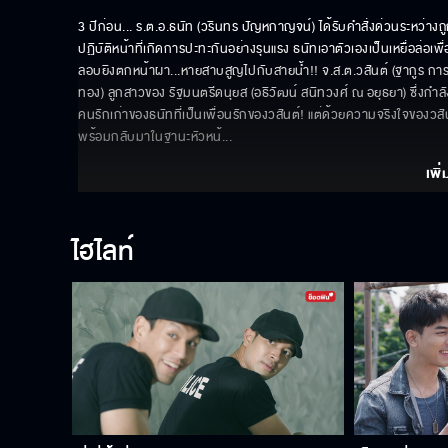
3 ปีก่อน... ร.ต.อ.ธนัท (วรินทร ปัญหกาญจน์) ได้รับคำสั่งด่วนระหว่าง
ปฏิบัติหน้าที่เกิดการปะทะกันอย่างรุนแรง ธนัทเอาตัวเองเป็นเหยื่อล่อเ
ลอบยิงตกหน้าผา...หายสาบสูญไปกับสายน้ำ!! จ.ส.ต.วสันต์ (ฐากูร การ
ทอง) ลูกสาวของ รัฐมนตรีดนุยส (อธิวัฒน์ สนิทวงศ์ ณ อยุธยา) ซึ่งกำ
คนรักเก่าของธนัทที่เป็นเพื่อนรักของวสันต์! แต่ด้วยความจริงใจของวสันต
พร้อมกลับมาในฐานะหัวหน้
... 
เพิ่
ไฮไลท์