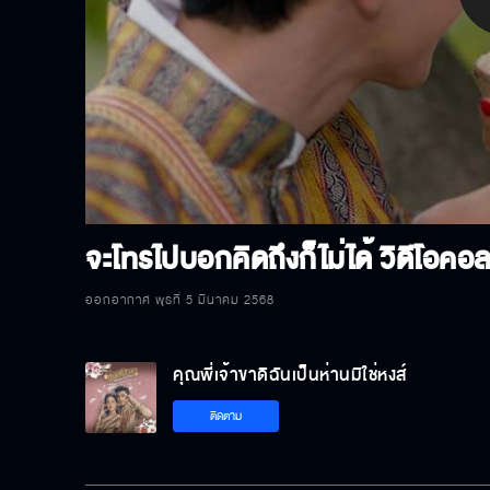
P
V
จะโทรไปบอกคิดถึงก็ไม่ได้ วิดีโอคอลก
ออกอากาศ พุธที่ 5 มีนาคม 2568
คุณพี่เจ้าขาดิฉันเป็นห่านมิใช่หงส์
ติดตาม