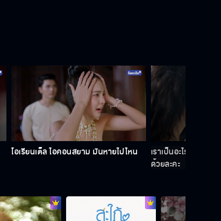
ถ้าหล่อนอยู่ที่นี่ ฉันจะเป็นบ้านให้หล่อน
เอง
พวกเธอต้องหนีไปสแกนดิเนเวียนะ
กฎหมายเขาคุ้มครองเรา
ฉันต้องไปตามทางของฉัน
โอเรียนเต็ล ไอคอนสยาม มันหายไปไหน
เราเป็นอะไรกัน ทำไมต
ด้วยละคะ
ลูกคิดว่าคนดี ๆ ที่ใส่ร้ายนาง ชั่วกว่า
นางอีกเจ้าค่ะ