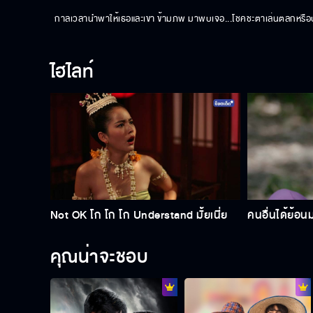
กาลเวลานำพาให้เธอและเขา ข้ามภพ มาพบเจอ...โชคชะตาเล่นตลกหรือปา
ไฮไลท์
Not OK โก โก โก Understand มั้ยเนี่ย
คนอื่นได้ย้อ
คุณน่าจะชอบ