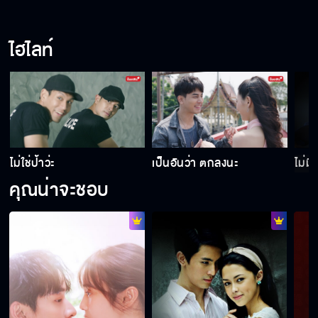
ไฮไลท์
ไม่ใช่ป้าว่ะ
เป็นอันว่า ตกลงนะ
ไม่มี
คุณน่าจะชอบ