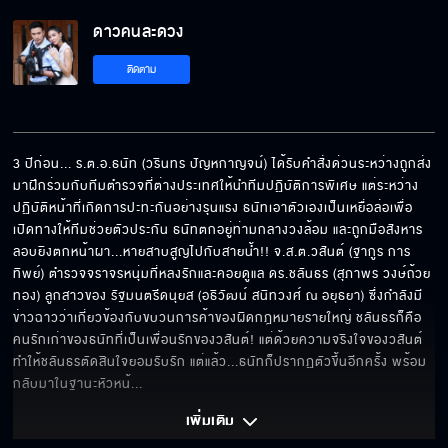
ดาวคนละดวง EP.7[5/6]
ดาวคนละดวง
ติดตาม
ดาวคนละดวง EP.7[6/6]
3 ปีก่อน... ร.ต.อ.ธนัท (วรินทร ปัญหกาญจน์) ได้รับคำสั่งด่วนระหว่างถูกส่ง
มาฝึกร่วมกับทีมตำรวจที่ต่างประเทศให้นำทีมปฏิบัติการพิเศษ แต่ระหว่าง
ปฏิบัติหน้าที่เกิดการปะทะกันอย่างรุนแรง ธนัทเอาตัวเองเป็นเหยื่อล่อเพื่อ
เปิดทางให้ทีมช่วยตัวประกัน ธนัทตกอยู่ท่ามกลางวงล้อม และถูกมือสังหาร
ลอบยิงตกหน้าผา...หายสาบสูญไปกับสายน้ำ!! จ.ส.ต.วสันต์ (ฐากูร การ
ทิพย์) ตำรวจจราจรหนุ่มที่หลงรักและคอยดูแล ดร.ชลันธร (สุภาพร วงษ์ถ้วย
ทอง) ลูกสาวของ รัฐมนตรีดนุยส (อธิวัฒน์ สนิทวงศ์ ณ อยุธยา) ซึ่งกำลังมี
ข่าวฉาวว่าเกี่ยวข้องกับขบวนการค้าของผิดกฎหมายรายใหญ่ ชลันธรก็คือ
คนรักเก่าของธนัทที่เป็นเพื่อนรักของวสันต์! แต่ด้วยความจริงใจของวสันต์ 
ทำให้ชลันธรตัดสินใจยอมรับรัก แต่แล้ว...ธนัทก็ปรากฏตัวขึ้นอีกครั้ง พร้อม
กลับมาในฐานะหัวหน้
... 
เพิ่มเติม 