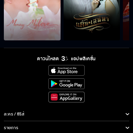
ดาวน์โหลด
แอปพลิเคชั่น
ละคร / ซีรีส์
ละคร/ซีรีส์
รายการ