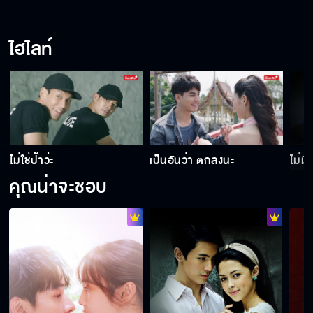
ไฮไลท์
ไม่ใช่ป้าว่ะ
เป็นอันว่า ตกลงนะ
ไม่มี
คุณน่าจะชอบ