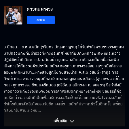
ดาวคนละดวง
ติดตาม
3 ปีก่อน... ร.ต.อ.ธนัท (วรินทร ปัญหกาญจน์) ได้รับคำสั่งด่วนระหว่างถูกส่ง
มาฝึกร่วมกับทีมตำรวจที่ต่างประเทศให้นำทีมปฏิบัติการพิเศษ แต่ระหว่าง
ปฏิบัติหน้าที่เกิดการปะทะกันอย่างรุนแรง ธนัทเอาตัวเองเป็นเหยื่อล่อเพื่อ
เปิดทางให้ทีมช่วยตัวประกัน ธนัทตกอยู่ท่ามกลางวงล้อม และถูกมือสังหาร
ลอบยิงตกหน้าผา...หายสาบสูญไปกับสายน้ำ!! จ.ส.ต.วสันต์ (ฐากูร การ
ทิพย์) ตำรวจจราจรหนุ่มที่หลงรักและคอยดูแล ดร.ชลันธร (สุภาพร วงษ์ถ้วย
ทอง) ลูกสาวของ รัฐมนตรีดนุยส (อธิวัฒน์ สนิทวงศ์ ณ อยุธยา) ซึ่งกำลังมี
ข่าวฉาวว่าเกี่ยวข้องกับขบวนการค้าของผิดกฎหมายรายใหญ่ ชลันธรก็คือ
คนรักเก่าของธนัทที่เป็นเพื่อนรักของวสันต์! แต่ด้วยความจริงใจของวสันต์ 
ทำให้ชลันธรตัดสินใจยอมรับรัก แต่แล้ว...ธนัทก็ปรากฏตัวขึ้นอีกครั้ง พร้อม
กลับมาในฐานะหัวหน้
... 
เพิ่มเติม 