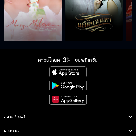
ดาวน์โหลด
แอปพลิเคชั่น
ละคร / ซีรีส์
ละคร/ซีรีส์
รายการ