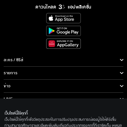
ดาวน์โหลด
แอปพลิเคชั่น
รักแท้แค่ขอบฟ้า EP.20
ละคร / ซีรีส์
ละคร/ซีรีส์
รายการ
ซีรีส์นานาชาติ
รายการทั้งหมด
ข่าว
การ์ตูน & เกม
ข่าวทั้งหมด
LIVE
รายการข่าว
ทีวีออนไลน์
เกี่ยวกับเรา
เว็บไซต์นี้ใช้คุกกี้
ข่าวประชาสัมพันธ์
เว็บไซต์นี้ใช้คุกกี้เพื่อวัตถุประสงค์ในการปรับปรุงประสบการณ์ของผู้ใช้ให้ดียิ่งขึ้น
BEC World
ติดตามเราได้ที่
ท่านสามารถศึกษารายละเอียดเพิ่มเติมเกี่ยวกับประเภทของคุกกี้ที่เราจัดเก็บ เหตุผล