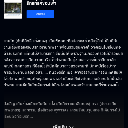
รักแท้แค่ขอบฟ้า
รักแท้แค่ขอบฟ้า EP.10
ติดตาม
รักแท้แค่ขอบฟ้า EP.11
แทนไท (ศักดิ์สิทธิ์ แท่งทอง)  บัณฑิตคณะศิลปศาสตร์ กลับรู้สึกไม่ยินดีกับ
งานเลี้ยงฉลองรับปริญญานักเพราะเพื่อนร่วมรุ่นต่างก็ วางแผนไปเรียนต่อ
ต่างประเทศ แต่ตนไม่สามารถทำเช่นนั้นได้เพราะฐานะครอบครัวไม่ร่ำรวยนัก 
รักแท้แค่ขอบฟ้า EP.12
หลังจากจบการศึกษา แทนจึงเข้าทำงานเป็นผู้ช่วยอาจารย์มหาวิทยาลัย 
คณะนิเทศศาสตร์ ที่ซึ่งแป้งร่ำนักศึกษาสาวสวยฐานะดี มักจะมีเรื่องปะทะ
คารมกับแทนตลอดเวลา..... ที่นิวยอร์ก เม้ง เจ้าของร้านอาหารจีน ตัดสินใจ
ไล่เสก พ่อครัวหนุ่มใหญ่ออกเพราะเสกมัวแต่เสียใจกับความรักจนไม่เป็นอัน
ทำงาน แทนตัดสินใจเดินทางไปเสี่ยงโชคเป็นพ่อครัวแทนเสกที่ร้านของเม้ง

รักแท้แค่ขอบฟ้า EP.13
บังเอิญ เป็นช่วงเดียวกันกับ แป้ง (คัทลียา แมคอินทอช)  แจง (ปรางวลัย 
เทพสาธร)  และอาร์ม (โอลิเวอร์ พูพาร์ต)  เศรษฐีหนุ่มรูปหล่อ ก็เดินทางไป
รักแท้แค่ขอบฟ้า EP.14
เรียนต่อที่อเมริก
... 
เพิ่มเติม 