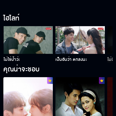
ไฮไลท์
ไม่ใช่ป้าว่ะ
เป็นอันว่า ตกลงนะ
ไม่มี
คุณน่าจะชอบ