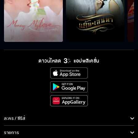
ดาวน์โหลด
แอปพลิเคชั่น
ละคร / ซีรีส์
ละคร/ซีรีส์
รายการ