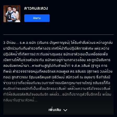
ดาวคนละดวง EP.4[5/6]
ดาวคนละดวง
ติดตาม
ดาวคนละดวง EP.4[6/6]
3 ปีก่อน... ร.ต.อ.ธนัท (วรินทร ปัญหกาญจน์) ได้รับคำสั่งด่วนระหว่างถูกส่ง
มาฝึกร่วมกับทีมตำรวจที่ต่างประเทศให้นำทีมปฏิบัติการพิเศษ แต่ระหว่าง
ปฏิบัติหน้าที่เกิดการปะทะกันอย่างรุนแรง ธนัทเอาตัวเองเป็นเหยื่อล่อเพื่อ
เปิดทางให้ทีมช่วยตัวประกัน ธนัทตกอยู่ท่ามกลางวงล้อม และถูกมือสังหาร
ลอบยิงตกหน้าผา...หายสาบสูญไปกับสายน้ำ!! จ.ส.ต.วสันต์ (ฐากูร การ
ทิพย์) ตำรวจจราจรหนุ่มที่หลงรักและคอยดูแล ดร.ชลันธร (สุภาพร วงษ์ถ้วย
ทอง) ลูกสาวของ รัฐมนตรีดนุยส (อธิวัฒน์ สนิทวงศ์ ณ อยุธยา) ซึ่งกำลังมี
ข่าวฉาวว่าเกี่ยวข้องกับขบวนการค้าของผิดกฎหมายรายใหญ่ ชลันธรก็คือ
คนรักเก่าของธนัทที่เป็นเพื่อนรักของวสันต์! แต่ด้วยความจริงใจของวสันต์ 
ทำให้ชลันธรตัดสินใจยอมรับรัก แต่แล้ว...ธนัทก็ปรากฏตัวขึ้นอีกครั้ง พร้อม
กลับมาในฐานะหัวหน้
... 
เพิ่มเติม 