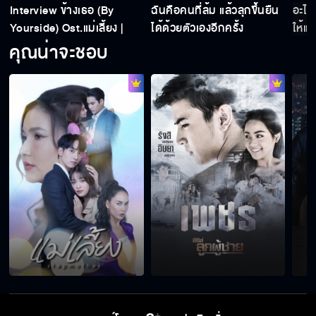
Interview ข้างเธอ (By
ฉันคือคนที่ล้ม แล้วลุกขึ้นยืน
อะไร
Yourside) Ost.แม่เลี้ยง |
ได้ด้วยตัวเองอีกครั้ง
ให้แม
ผู้ก่อเหตุเกี่ยวข้องกับพนักงาน
กองทัพ พีค
คุณน่าจะชอบ
แกต้องรับใช้ฉันไปจนวันตาย
จะแย่งผัวและบริษัทเป็นของตัวเองเหรอคะ
"แม่เลี้ยง" เริ่ม 20 มกราคมนี้
แม่เลี้ยง เร็ว ๆ นี้