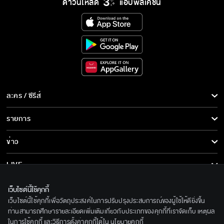
ดาวน์โหลด
แอปพลิเคชั่น
ละคร / ซีรีส์
ละคร/ซีรีส์
รายการ
ซีรีส์นานาชาติ
รายการทั้งหมด
ข่าว
การ์ตูน & เกม
ข่าวทั้งหมด
LIVE
รายการข่าว
ทีวีออนไลน์
เกี่ยวกับเรา
เว็บไซต์นี้ใช้คุกกี้
ข่าวประชาสัมพันธ์
เว็บไซต์นี้ใช้คุกกี้เพื่อวัตถุประสงค์ในการปรับปรุงประสบการณ์ของผู้ใช้ให้ดียิ่งขึ้น
BEC World
ติดตามเราได้ที่
ท่านสามารถศึกษารายละเอียดเพิ่มเติมเกี่ยวกับประเภทของคุกกี้ที่เราจัดเก็บ เหตุผล
ในการใช้คุกกี้ และวิธีการตั้งค่าคุกกี้ได้ใน
นโยบายคุกกี้
รู้จักเรา