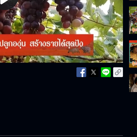
lay
ideo