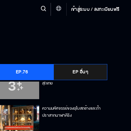
เข้าสู่ระบบ / ลงทะเบียนฟรี
"มะขามเทศ" พืชเศรษฐกิจสร้างอาชีพ
ทุ่งดอกคอสมอส บานสะพรั่งกลางวัด
EP.76
EP อื่นๆ
"ทุ่งทานตะวัน" จุดเช็กอินใหม่ของ
สุโขทัย
ความมหัศจรรย์ของอุโบสถช้างและถ้ำ
ปราสาทนาฬาคิริง