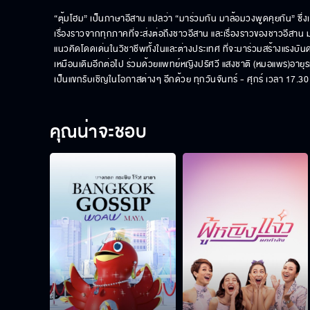
“ตุ้มโฮม” เป็นภาษาอีสาน แปลว่า “มาร่วมกัน มาล้อมวงพูดคุยกัน” ซึ่งเ
เรื่องราวจากทุกภาคที่จะส่งต่อถึงชาวอีสาน และเรื่องราวของชาวอีสาน มุ
แนวคิดโดดเด่นในวิชาชีพทั้งในและต่างประเทศ ที่จะมาร่วมสร้างแรงบันดา
เหมือนเดิมอีกต่อไป ร่วมด้วยแพทย์หญิงปรัศวี แสงชาติ (หมอแพร)อายุร
เป็นแขกรับเชิญในโอกาสต่างๆ อีกด้วย ทุกวันจันทร์ - ศุกร์ เวลา 17.30
คุณน่าจะชอบ