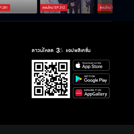
อดีตโค้ชฟุตบอลผันชวนเลี้ยง
P.
281
ตอนใหม่
EP.
312
ตอนใหม่
EP.
421
"ชวนชม"
เชฟกระทะฮ้างที่นาสามดี
ดาวน์โหลด
แอปพลิเคชั่น
ปลูกมเลอนสีทองทั้งปี เก็บขายได้ถึง 3
ล้านบาท
กรุงเทพราชาสตรีทฟู้ด