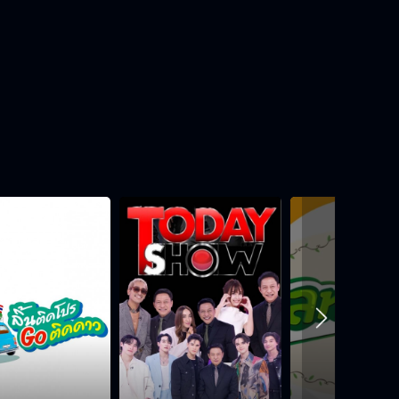
"คลองท่อม" แหล่งปลูกสับปะรดพันธ์ุ
ภูเก็ต
นักสำรวจพบหินย้อยในถ้ำมืด จ.กระบี่
ดอกชมพูพันทิพย์บานสะพรั่งที่
เชียงราย
วิถีอีสานหาอยู่หากินหน้าแล้ง