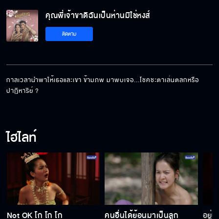
คุณพี่เจ้าขาดิฉันเป็นห่านมิใช่หงส์ EP.9[5/5]
คุณพี่เจ้าขาดิฉันเป็นห่านมิใช่หงส์
ติดตาม
กาลเวลานำพาให้เธอและเขา ข้ามภพ มาพบเจอ...โชคชะตาเล่นตลกหรือ
ปาฏิหาริย์ ?
ไฮไลท์
Not OK โก โก โก
คนอื่นได้ย้อนมาเป็นลูก
อยู่น