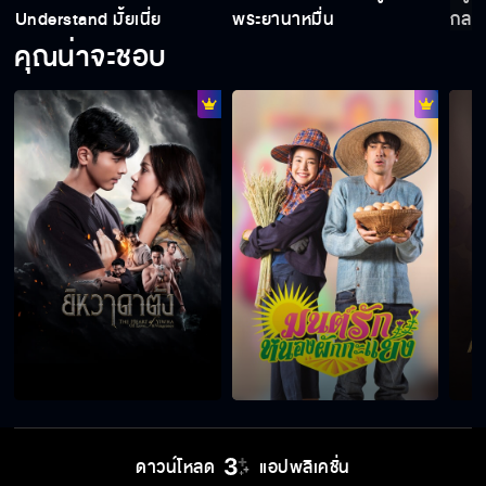
Understand มั้ยเนี่ย
พระยานาหมื่น
กลาย
คุณน่าจะชอบ
ดาวน์โหลด
แอปพลิเคชั่น