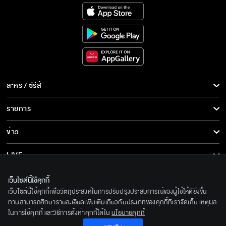
ละคร / ซีรีส์
ละคร/ซีรีส์
รายการ
ซีรีส์นานาชาติ
รายการทั้งหมด
ข่าว
การ์ตูน & เกม
ข่าวทั้งหมด
LIVE
รายการข่าว
ทีวีออนไลน์
เกี่ยวกับเรา
เว็บไซต์นี้ใช้คุกกี้
ข่าวประชาสัมพันธ์
เว็บไซต์นี้ใช้คุกกี้เพื่อวัตถุประสงค์ในการปรับปรุงประสบการณ์ของผู้ใช้ให้ดียิ่งขึ้น
BEC World
ติดตามเราได้ที่
ท่านสามารถศึกษารายละเอียดเพิ่มเติมเกี่ยวกับประเภทของคุกกี้ที่เราจัดเก็บ เหตุผล
ในการใช้คุกกี้ และวิธีการตั้งค่าคุกกี้ได้ใน
นโยบายคุกกี้
รู้จักเรา