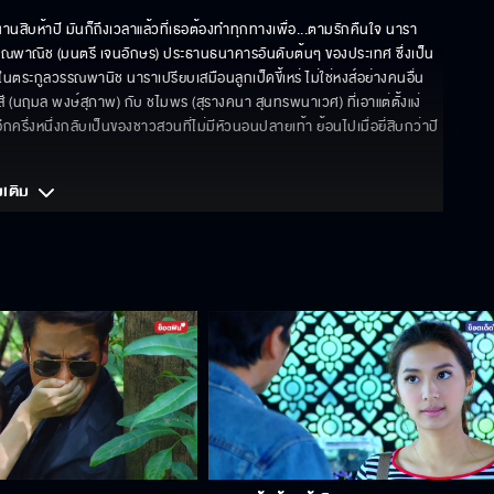
นสิบห้าปี มันก็ถึงเวลาแล้วที่เธอต้องทำทุกทางเพื่อ...ตามรักคืนใจ นารา 
ณพาณิช (มนตรี เจนอักษร) ประธานธนาคารอันดับต้นๆ ของประเทศ ซึ่งเป็น
ายในตระกูลวรรณพานิช นาราเปรียบเสมือนลูกเป็ดขี้เหร่ ไม่ใช่หงส์อย่างคนอื่น 
สี (นฤมล พงษ์สุภาพ) กับ ชไมพร (สุรางคนา สุนทรพนาเวศ) ที่เอาแต่ตั้งแง่
กครึ่งหนึ่งกลับเป็นของชาวสวนที่ไม่มีหัวนอนปลายเท้า ย้อนไปเมื่อยี่สิบกว่าปี
มเติม 