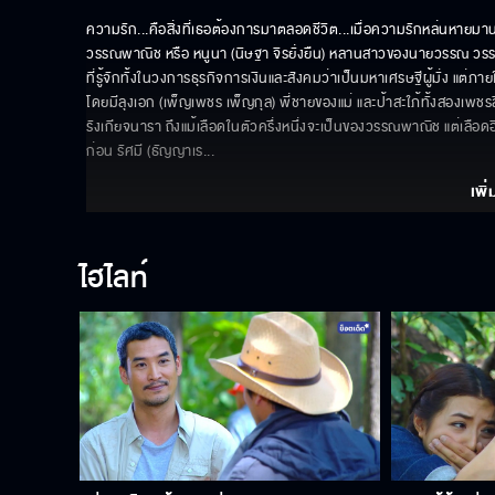
ความรัก...คือสิ่งที่เธอต้องการมาตลอดชีวิต...เมื่อความรักหล่นหายมานา
วรรณพาณิช หรือ หนูนา (นิษฐา จิรยั่งยืน) หลานสาวของนายวรรณ วรร
ที่รู้จักทั้งในวงการธุรกิจการเงินและสังคมว่าเป็นมหาเศรษฐีผู้มั่ง แต่ภ
โดยมีลุงเอก (เพ็ญเพชร เพ็ญกุล) พี่ชายของแม่ และป้าสะใภ้ทั้งสองเพชร
รังเกียจนารา ถึงแม้เลือดในตัวครึ่งหนึ่งจะเป็นของวรรณพาณิช แต่เลือดอี
ก่อน รัศมี (ธัญญาเร
... 
เพิ่
ไฮไลท์