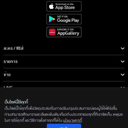
ละคร / ซีรีส์
ละคร/ซีรีส์
รายการ
ซีรีส์นานาชาติ
รายการทั้งหมด
ข่าว
การ์ตูน & เกม
ข่าวทั้งหมด
LIVE
รายการข่าว
ทีวีออนไลน์
เกี่ยวกับเรา
เว็บไซต์นี้ใช้คุกกี้
ข่าวประชาสัมพันธ์
เว็บไซต์นี้ใช้คุกกี้เพื่อวัตถุประสงค์ในการปรับปรุงประสบการณ์ของผู้ใช้ให้ดียิ่งขึ้น
BEC World
ติดตามเราได้ที่
ท่านสามารถศึกษารายละเอียดเพิ่มเติมเกี่ยวกับประเภทของคุกกี้ที่เราจัดเก็บ เหตุผล
ในการใช้คุกกี้ และวิธีการตั้งค่าคุกกี้ได้ใน
นโยบายคุกกี้
รู้จักเรา