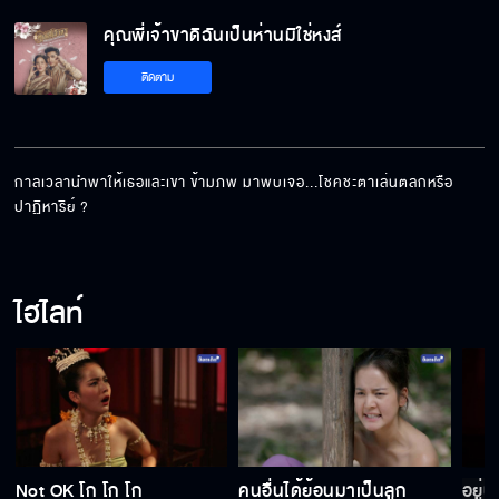
คุณพี่เจ้าขาดิฉันเป็นห่านมิใช่หงส์ EP.7[5/5]
คุณพี่เจ้าขาดิฉันเป็นห่านมิใช่หงส์
ติดตาม
กาลเวลานำพาให้เธอและเขา ข้ามภพ มาพบเจอ...โชคชะตาเล่นตลกหรือ
ปาฏิหาริย์ ?
ไฮไลท์
Not OK โก โก โก
คนอื่นได้ย้อนมาเป็นลูก
อยู่น