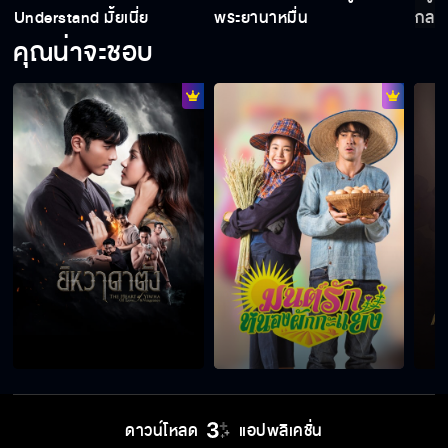
Understand มั้ยเนี่ย
พระยานาหมื่น
กลาย
คุณน่าจะชอบ
ดาวน์โหลด
แอปพลิเคชั่น