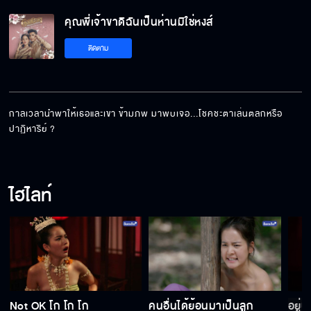
คุณพี่เจ้าขาดิฉันเป็นห่านมิใช่หงส์ EP.6[5/5]
คุณพี่เจ้าขาดิฉันเป็นห่านมิใช่หงส์
ติดตาม
กาลเวลานำพาให้เธอและเขา ข้ามภพ มาพบเจอ...โชคชะตาเล่นตลกหรือ
ปาฏิหาริย์ ?
ไฮไลท์
Not OK โก โก โก
คนอื่นได้ย้อนมาเป็นลูก
อยู่น