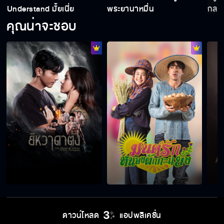
Understand มั้ยเนี่ย
พระยานาหมื่น
กลาย
คุณน่าจะชอบ
ดาวน์โหลด
แอปพลิเคชั่น