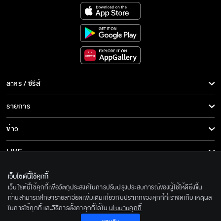
ละคร / ซีรีส์
ละคร/ซีรีส์
รายการ
ซีรีส์นานาชาติ
รายการทั้งหมด
ข่าว
การ์ตูน & เกม
ข่าวทั้งหมด
LIVE
รายการข่าว
ทีวีออนไลน์
เกี่ยวกับเรา
เว็บไซต์นี้ใช้คุกกี้
ข่าวประชาสัมพันธ์
เว็บไซต์นี้ใช้คุกกี้เพื่อวัตถุประสงค์ในการปรับปรุงประสบการณ์ของผู้ใช้ให้ดียิ่งขึ้น
BEC World
ติดตามเราได้ที่
ท่านสามารถศึกษารายละเอียดเพิ่มเติมเกี่ยวกับประเภทของคุกกี้ที่เราจัดเก็บ เหตุผล
ในการใช้คุกกี้ และวิธีการตั้งค่าคุกกี้ได้ใน
นโยบายคุกกี้
รู้จักเรา