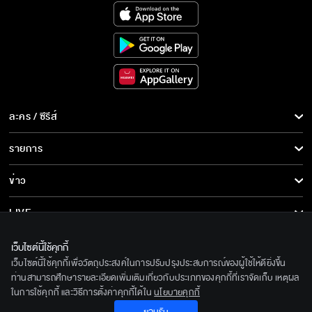
ละคร / ซีรีส์
ละคร/ซีรีส์
รายการ
ซีรีส์นานาชาติ
รายการทั้งหมด
ข่าว
การ์ตูน & เกม
ข่าวทั้งหมด
LIVE
รายการข่าว
ทีวีออนไลน์
เกี่ยวกับเรา
เว็บไซต์นี้ใช้คุกกี้
ข่าวประชาสัมพันธ์
เว็บไซต์นี้ใช้คุกกี้เพื่อวัตถุประสงค์ในการปรับปรุงประสบการณ์ของผู้ใช้ให้ดียิ่งขึ้น
BEC World
ติดตามเราได้ที่
ท่านสามารถศึกษารายละเอียดเพิ่มเติมเกี่ยวกับประเภทของคุกกี้ที่เราจัดเก็บ เหตุผล
ในการใช้คุกกี้ และวิธีการตั้งค่าคุกกี้ได้ใน
นโยบายคุกกี้
รู้จักเรา
© 2020 Bangkok Entertainment Co.,Ltd. All Rights Reserved.