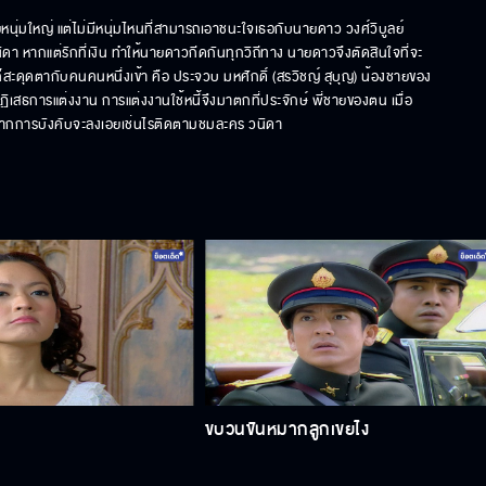
หนุ่มใหญ่ แต่ไม่มีหนุ่มไหนที่สามารถเอาชนะใจเธอกับนายดาว วงศ์วิบูลย์ 
วนิดา หากแต่รักที่เงิน ทำให้นายดาวกีดกันทุกวิถีทาง นายดาวจึงตัดสินใจที่จะ
ะดุดตากับคนคนหนึ่งเข้า คือ ประจวบ มหศักดิ์ (สรวิชญ์ สุบุญ) น้องชายของ 
ฏิเสธการแต่งงาน การแต่งงานใช้หนี้จึงมาตกที่ประจักษ์ พี่ชายของตน เมื่อ
กิดจากการบังคับจะลงเอยเช่นไรติดตามชมละคร วนิดา
ขบวนขันหมากลูกเขยไง