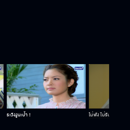
ระวังงูนะป้า !
ไม่ฟัง ไม่รับรู้