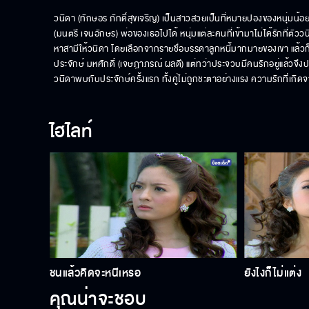
วนิดา (ทักษอร ภักดิ์สุขเจริญ) เป็นสาวสวยเป็นที่หมายปองของหนุ่มน้อย
(มนตรี เจนอักษร) พ่อของเธอไปได้ หนุ่มแต่ละคนที่เข้ามาไม่ได้รักที่ตัว
หาสามีให้วนิดา โดยเลือกจากรายชื่อบรรดาลูกหนี้มากมายของเขา แล้วก็ส
ประจักษ์ มหศักดิ์ (เจษฎาภรณ์ ผลดี) แต่ทว่าประจวบมีคนรักอยู่แล้วจึงป
วนิดาพบกับประจักษ์ครั้งแรก ทั้งคู่ไม่ถูกชะตาอย่างแรง ความรักที่เ
ไฮไลท์
ชนแล้วคิดจะหนีเหรอ
ยังไงก็ไม่แต่ง
คุณน่าจะชอบ