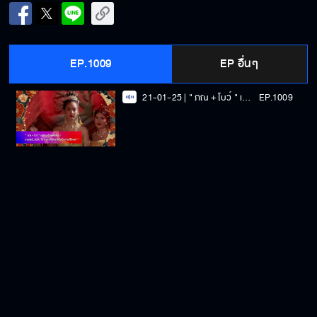
EP.1009
EP อื่นๆ
21-01-25 | " ภณ + โบว์ " เตรียมเสิร์ฟเคมีใหม่ ! สายเปย์...ตัวจี๊ด ใน " คุณพี่เจ้าขาดิฉันเป็นห่านมิใช่หงส์ "
EP.1009