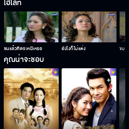
ไฮไลท์
ชนแล้วคิดจะหนีเหรอ
ยังไงก็ไม่แต่ง
ขบวน
คุณน่าจะชอบ