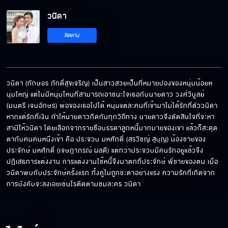
วนิดา EP.15[5/6]
วนิดา
ติดตาม
วนิดา EP.15[6/6]
วนิดา (ทักษอร ภักดิ์สุขเจริญ) เป็นสาวสวยเป็นที่หมายปองของหนุ่มน้อยห
นุ่มใหญ่ แต่ไม่มีหนุ่มไหนที่สามารถเอาชนะใจเธอกับนายดาว วงศ์วิบูลย์ 
(มนตรี เจนอักษร) พ่อของเธอไปได้ หนุ่มแต่ละคนที่เข้ามาไม่ได้รักที่ตัววนิดา 
หากแต่รักที่เงิน ทำให้นายดาวกีดกันทุกวิถีทาง นายดาวจึงตัดสินใจที่จะหา
สามีให้วนิดา โดยเลือกจากรายชื่อบรรดาลูกหนี้มากมายของเขา แล้วก็สะดุด
ตากับคนคนหนึ่งเข้า คือ ประจวบ มหศักดิ์ (สรวิชญ์ สุบุญ) น้องชายของ 
ประจักษ์ มหศักดิ์ (เจษฎาภรณ์ ผลดี) แต่ทว่าประจวบมีคนรักอยู่แล้วจึง
ปฏิเสธการแต่งงาน การแต่งงานใช้หนี้จึงมาตกที่ประจักษ์ พี่ชายของตน เมื่อ
วนิดาพบกับประจักษ์ครั้งแรก ทั้งคู่ไม่ถูกชะตาอย่างแรง ความรักที่เกิดจาก
การบังคับจะลงเอยเช่นไรติดตามชมละคร วนิดา