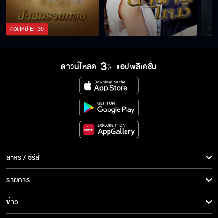
ตอนใหม่
EP.
35
ดาวน์โหลด
แอปพลิเคชั่น
ละคร / ซีรีส์
ละคร/ซีรีส์
รายการ
ซีรีส์นานาชาติ
รายการทั้งหมด
ข่าว
การ์ตูน & เกม
ข่าวทั้งหมด