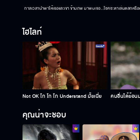
กาลเวลานำพาให้เธอและเขา ข้ามภพ มาพบเจอ...โชคชะตาเล่นตลกหรือปา
ไฮไลท์
Not OK โก โก โก Understand มั้ยเนี่ย
คนอื่นได้ย้อ
คุณน่าจะชอบ