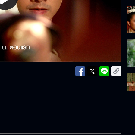
lay
ideo