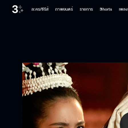
ละคร/ซีรีส์
ภาพยนตร์
รายการ
Shorts
เพลง