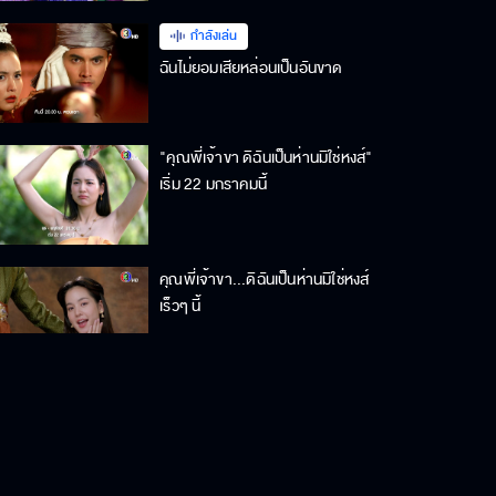
กำลังเล่น
ฉันไม่ยอมเสียหล่อนเป็นอันขาด
"คุณพี่เจ้าขา ดิฉันเป็นห่านมิใช่หงส์"
เริ่ม 22 มกราคมนี้
คุณพี่เจ้าขา...ดิฉันเป็นห่านมิใช่หงส์
เร็วๆ นี้