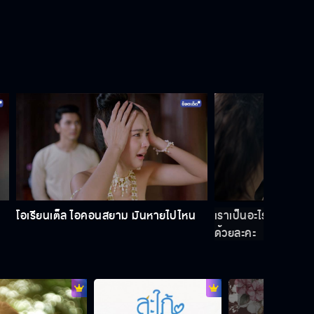
โอเรียนเต็ล ไอคอนสยาม มันหายไปไหน
เราเป็นอะไรกัน ทำไมต
ด้วยละคะ