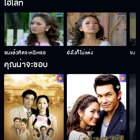
ไฮไลท์
ชนแล้วคิดจะหนีเหรอ
ยังไงก็ไม่แต่ง
ขบวน
คุณน่าจะชอบ