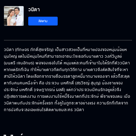
วนิดา
ติดตาม
วนิดา (ทักษอร ภักดิ์สุขเจริญ) เป็นสาวสวยเป็นที่หมายปองของหนุ่มน้อยห
นุ่มใหญ่ แต่ไม่มีหนุ่มไหนที่สามารถเอาชนะใจเธอกับนายดาว วงศ์วิบูลย์ 
(มนตรี เจนอักษร) พ่อของเธอไปได้ หนุ่มแต่ละคนที่เข้ามาไม่ได้รักที่ตัววนิดา 
หากแต่รักที่เงิน ทำให้นายดาวกีดกันทุกวิถีทาง นายดาวจึงตัดสินใจที่จะหา
สามีให้วนิดา โดยเลือกจากรายชื่อบรรดาลูกหนี้มากมายของเขา แล้วก็สะดุด
ตากับคนคนหนึ่งเข้า คือ ประจวบ มหศักดิ์ (สรวิชญ์ สุบุญ) น้องชายของ 
ประจักษ์ มหศักดิ์ (เจษฎาภรณ์ ผลดี) แต่ทว่าประจวบมีคนรักอยู่แล้วจึง
ปฏิเสธการแต่งงาน การแต่งงานใช้หนี้จึงมาตกที่ประจักษ์ พี่ชายของตน เมื่อ
วนิดาพบกับประจักษ์ครั้งแรก ทั้งคู่ไม่ถูกชะตาอย่างแรง ความรักที่เกิดจาก
การบังคับจะลงเอยเช่นไรติดตามชมละคร วนิดา