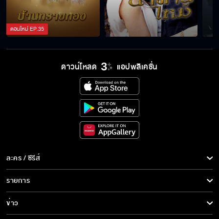
ตอนใหม่
EP.
35
ดาวน์โหลด
แอปพลิเคชั่น
ละคร / ซีรีส์
ละคร/ซีรีส์
รายการ
ซีรีส์นานาชาติ
รายการทั้งหมด
ข่าว
การ์ตูน & เกม
ข่าวทั้งหมด