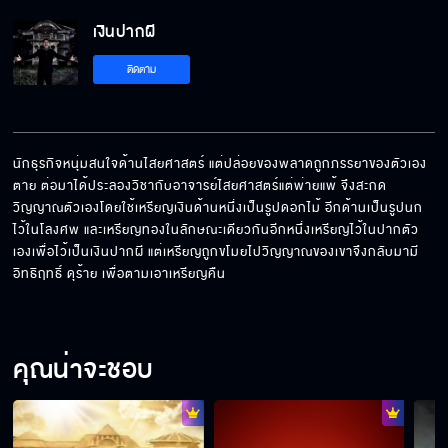
เงินปากผี
ติดตาม
นักธุรกิจหนุ่มสนใจด้านไสยศาสตร์ แต่ปล่อยของพลาดถูกภรรยาของตัวเอง
ตาย ต่อมาได้ประลองวิชากับอาจารย์ไสยศาสตร์แต่พ่ายแพ้ จึงสะกด
วิญญาณตัวเองโดยใช้เหรียญเงินด้านหนึ่งเป็นรูปดอกไม้ อีกด้านเป็นรูปนก
ไว้ในโลงศพ และเหรียญทองในลักษณะเดียวกันอีกหนึ่งเหรียญไว้ในปากตัว
เองเพื่อไว้เป็นเงินปากผี แต่เหรียญถูกขโมยไปวิญญาณของเขาจึงกลับมามี
อิทธิฤทธิ์ ดุร้าย เพื่อตามเอาเหรียญคืน
คุณน่าจะชอบ