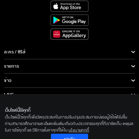
ละคร / ซีรีส์
ละคร/ซีรีส์
รายการ
ซีรีส์นานาชาติ
รายการทั้งหมด
ข่าว
การ์ตูน & เกม
ข่าวทั้งหมด
LIVE
รายการข่าว
ทีวีออนไลน์
เกี่ยวกับเรา
เว็บไซต์นี้ใช้คุกกี้
ข่าวประชาสัมพันธ์
เว็บไซต์นี้ใช้คุกกี้เพื่อวัตถุประสงค์ในการปรับปรุงประสบการณ์ของผู้ใช้ให้ดียิ่งขึ้น
BEC World
ติดตามเราได้ที่
ท่านสามารถศึกษารายละเอียดเพิ่มเติมเกี่ยวกับประเภทของคุกกี้ที่เราจัดเก็บ เหตุผล
ในการใช้คุกกี้ และวิธีการตั้งค่าคุกกี้ได้ใน
นโยบายคุกกี้
รู้จักเรา
© 2020 Bangkok Entertainment Co.,Ltd. All Rights Reserved.