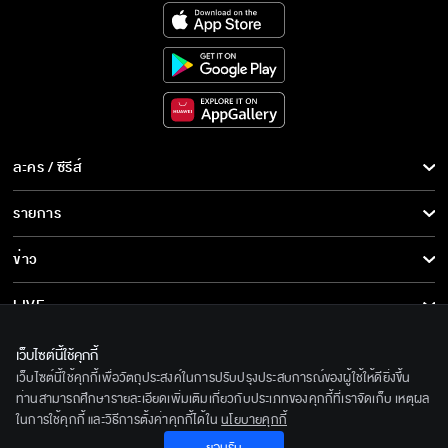
ละคร / ซีรีส์
ละคร/ซีรีส์
รายการ
ซีรีส์นานาชาติ
รายการทั้งหมด
ข่าว
การ์ตูน & เกม
ข่าวทั้งหมด
LIVE
รายการข่าว
ทีวีออนไลน์
เกี่ยวกับเรา
เว็บไซต์นี้ใช้คุกกี้
ข่าวประชาสัมพันธ์
เว็บไซต์นี้ใช้คุกกี้เพื่อวัตถุประสงค์ในการปรับปรุงประสบการณ์ของผู้ใช้ให้ดียิ่งขึ้น
BEC World
ติดตามเราได้ที่
ท่านสามารถศึกษารายละเอียดเพิ่มเติมเกี่ยวกับประเภทของคุกกี้ที่เราจัดเก็บ เหตุผล
ในการใช้คุกกี้ และวิธีการตั้งค่าคุกกี้ได้ใน
นโยบายคุกกี้
รู้จักเรา
© 2020 Bangkok Entertainment Co.,Ltd. All Rights Reserved.