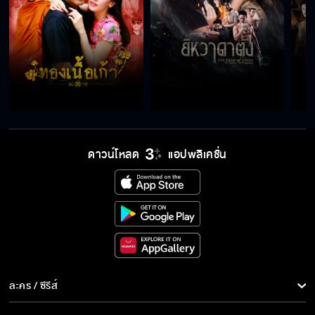
ดาวน์โหลด
แอปพลิเคชั่น
ละคร / ซีรีส์
ละคร/ซีรีส์