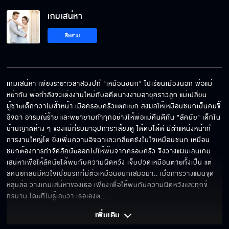
เกมเสน่หา
ติดตาม
เกมเสน่หา เพียงระยะเวลาสองปีที่ "เหมือนชนก" ไปเรียนเมืองนอก พ่อแม่
หย่ากัน พ่อกำลังจะแต่งงานใหม่กับอดีตนางงามอายุคราวลูก แม่เปลี่ยน
ผู้ชายเด็กกว่าไม่ซ้ำหน้า เมื่อครอบครัวแตกแยก ส่งผลให้เหมือนชนกเป็นคนขี้
อิจฉา อารมณ์ร้าย และพยายามทำทุกอย่างให้พ่อแม่คืนดีกัน "ลัคนัย" เด็กใน
บ้านญาติห่าง ๆ ของแม่ที่รับมาอุปการะเลี้ยงดู ได้ดิบได้ดี มีตำแหน่งหน้าที่
การงานใหญ่โต ยิ่งเพิ่มความอิจฉาและเกลียดชังในใจเหมือนชนก เหมือน
ชนกต้องการกำจัดลัคนัยออกไปให้พ้นจากครอบครัว จึงวางแผนเล่นเกม
เสน่หาเพื่อให้ลัคนัยได้พบกับความผิดหวัง เจ็บปวดเหมือนตายทั้งเป็น แต่
ลัคนัยกลับมีหัวใจเปี่ยมรักที่มีต่อเหมือนชนกเสมอมา.. เมื่อการวางแผนขุด
หลุมล่อ วางเกมเสน่หาของเธอ เพียงเพื่อให้พบกับความผิดหวังและทุกข์
ทรมาน โดยที่ไม่รู้เลยว่า เธอเองต่
... 
เพิ่มเติม 