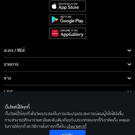
ละคร / ซีรีส์
ละคร/ซีรีส์
รายการ
ซีรีส์นานาชาติ
รายการทั้งหมด
ข่าว
การ์ตูน & เกม
ข่าวทั้งหมด
LIVE
รายการข่าว
ทีวีออนไลน์
เกี่ยวกับเรา
เว็บไซต์นี้ใช้คุกกี้
ข่าวประชาสัมพันธ์
เว็บไซต์นี้ใช้คุกกี้เพื่อวัตถุประสงค์ในการปรับปรุงประสบการณ์ของผู้ใช้ให้ดียิ่งขึ้น
BEC World
ติดตามเราได้ที่
ท่านสามารถศึกษารายละเอียดเพิ่มเติมเกี่ยวกับประเภทของคุกกี้ที่เราจัดเก็บ เหตุผล
ในการใช้คุกกี้ และวิธีการตั้งค่าคุกกี้ได้ใน
นโยบายคุกกี้
รู้จักเรา
© 2020 Bangkok Entertainment Co.,Ltd. All Rights Reserved.