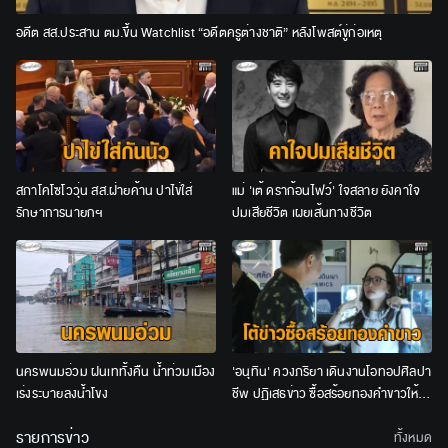
อดีต สส.ประสาน ตม.ขึ้น Watchlist “อดีตครูต่างชาติ” หลังโพสต์ขู่ก่อเหตุ
สภาโคโซโววุ่น สส.ฝ่ายค้าน ปาไข่ใส่
แม่ 'เต้ ดราก้อนไฟว์' ใจสลาย ยังคาใจ
รักษาการนายกฯ
ปมเสียชีวิต เผยเส้นทางชีวิต
นครพนมอ่วม ฝนเททั้งคืน น้ำท่วมเมือง
'อนุทิน' ควงภริยา เดินงานโอทอปศิลปา
เร่งระบายลงน้ำโขง
ชีพ ปฏิเสธข่าว ซื้อสร้อยทองคำขาวให้
ภริยา
รายการข่าว
ทั้งหมด