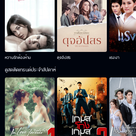
หวานรักต้องห้าม
ดุจอัปสร
แรงเงา
ดูสดติดเทรนด์ประจำสัปดาห์