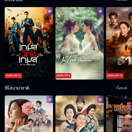
ตอนใหม่
EP.
14
ตอนใหม่
EP.
8
ตอนใหม่
EP.
18
ซีรีส์นานาชาติ
ทั้งหมด