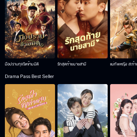
มือปราบทุจริตข้ามมิติ
รักสุดท้ายนายสามี
แม่ทัพหญิง สะท้
Drama Pass Best Seller