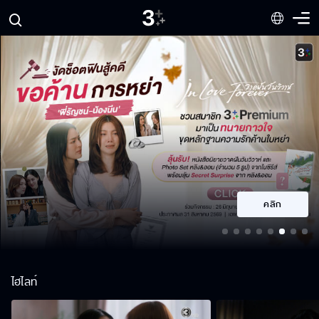
คลิก
ไฮไลท์