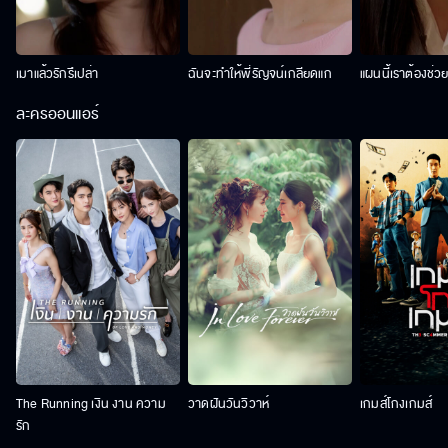
เมาแล้วรักรึเปล่า
ฉันจะทำให้พี่รัญจน์เกลียดแก
แผนนี้เราต้องช่ว
ละครออนแอร์
The Running เงิน งาน ความ
วาดฝันวันวิวาห์
เกมส์โกงเกมส์
รัก