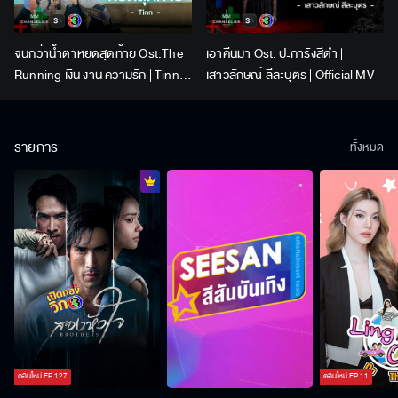
จนกว่าน้ำตาหยดสุดท้าย Ost.The
เอาคืนมา Ost. ปะการังสีดำ |
Running เงิน งาน ความรัก | Tinn |
เสาวลักษณ์ ลีละบุตร | Official MV
Official MV
รายการ
ทั้งหมด
ตอนใหม่
EP.
127
ตอนใหม่
EP.
11