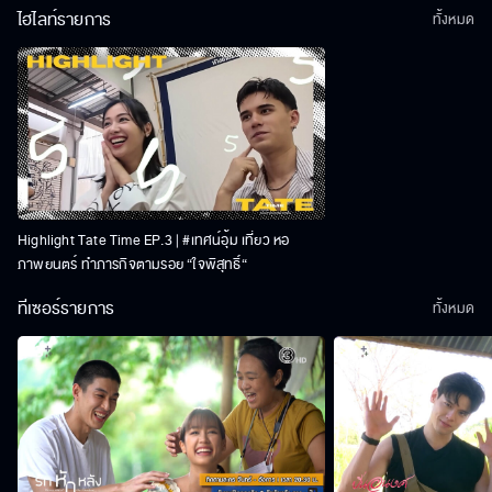
ไฮไลท์รายการ
ทั้งหมด
Highlight Tate Time EP.3 | #เทศน์อุ้ม เที่ยว หอ
ภาพยนตร์ ทำภารกิจตามรอย “ใจพิสุทธิ์“
ทีเซอร์รายการ
ทั้งหมด