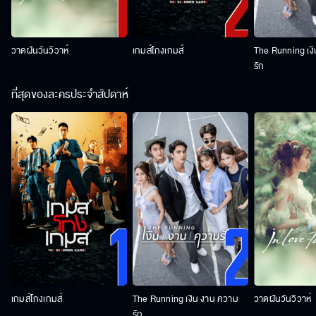
วาดฝันวันวิวาห์
เกมส์โกงเกมส์
The Running เง
รัก
ที่สุดของละครประจำสัปดาห์
เกมส์โกงเกมส์
The Running เงิน งาน ความ
วาดฝันวันวิวาห์
รัก