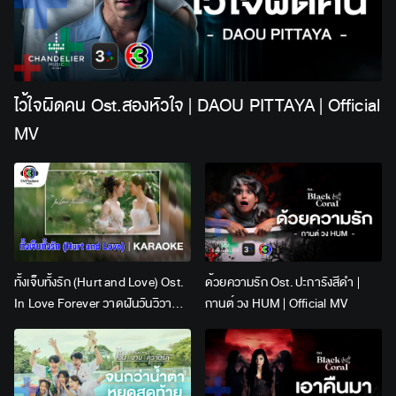
ไว้ใจผิดคน Ost.สองหัวใจ | DAOU PITTAYA | Official
MV
ทั้งเจ็บทั้งรัก (Hurt and Love) Ost.
ด้วยความรัก Ost. ปะการังสีดำ |
In Love Forever วาดฝันวันวิวาห์ |
กานต์ วง HUM | Official MV
Lingling Kwong x Orm
Kornnaphat | Official Karaoke