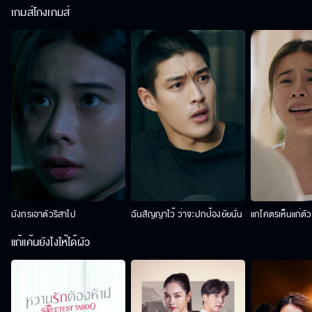
เกมส์โกงเกมส์
มังกรเอาตัวริสาไป
ฉันสัญญาไว้ ว่าจะปกป้องยัยนั่น
แกโคตรเห็นแก่ตั
แก้แค้นยังไงให้ได้ผัว