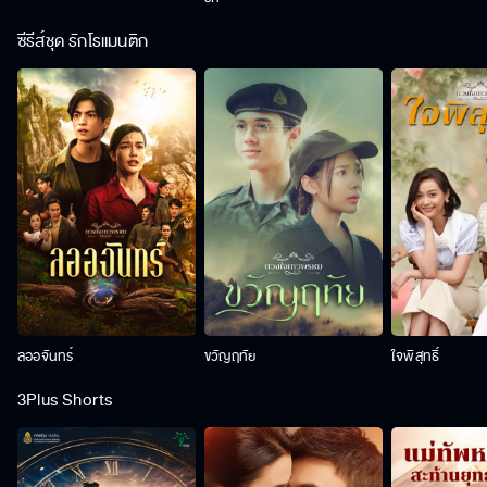
ซีรีส์ชุด รักโรแมนติก
ลออจันทร์
ขวัญฤทัย
ใจพิสุทธิ์
3Plus Shorts