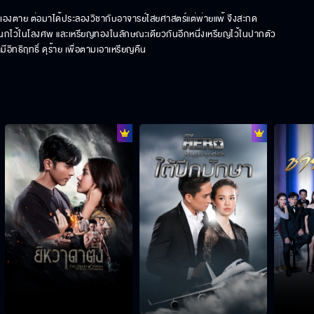
เองตาย ต่อมาได้ประลองวิชากับอาจารย์ไสยศาสตร์แต่พ่ายแพ้ จึงสะกด
ูปนกไว้ในโลงศพ และเหรียญทองในลักษณะเดียวกันอีกหนึ่งเหรียญไว้ในปากตัว
อิทธิฤทธิ์ ดุร้าย เพื่อตามเอาเหรียญคืน