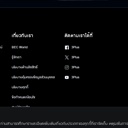
เกี่ยวกับเรา
ติดตามเราได้ที่
น์
BEC World
3Plus
รู้จักเรา
3Plus
นโยบายด้านลิขสิทธิ์
3Plus
นโยบายคุ้มครองข้อมูลส่วนบุคคล
3Plus
นโยบายคุกกี้
ข้อกำหนด/เงื่อนไข
ศูนย์ช่วยเหลือ
gkok Entertainment Co.,Ltd. All Rights Reserved. Powered by BECi Corpo
ึ้น ท่านสามารถศึกษารายละเอียดเพิ่มเติมเกี่ยวกับประเภทของคุกกี้ที่เราจัดเก็บ เหตุผลในการใช้