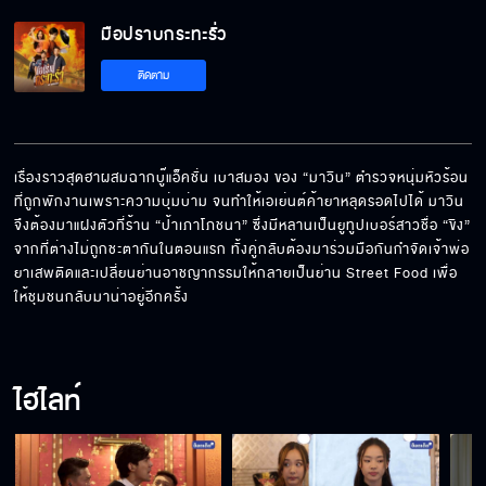
มือปราบกระทะรั่ว EP.18[5/5]
มือปราบกระทะรั่ว
ติดตาม
เรื่องราวสุดฮาผสมฉากบู๊แอ็คชั่น เบาสมอง ของ “มาวิน” ตำรวจหนุ่มหัวร้อน
ที่ถูกพักงานเพราะความบุ่มบ่าม จนทำให้เอเย่นต์ค้ายาหลุดรอดไปได้ มาวิน
จึงต้องมาแฝงตัวที่ร้าน “ป้าเภาโภชนา” ซึ่งมีหลานเป็นยูทูปเบอร์สาวชื่อ “ขิง” 
จากที่ต่างไม่ถูกชะตากันในตอนแรก ทั้งคู่กลับต้องมาร่วมมือกันกำจัดเจ้าพ่อ
ยาเสพติดและเปลี่ยนย่านอาชญากรรมให้กลายเป็นย่าน Street Food เพื่อ
ให้ชุมชนกลับมาน่าอยู่อีกครั้ง
ไฮไลท์