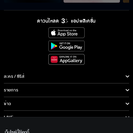
ดาวน์โหลด
แอปพลิเคชั่น
ละคร / ซีรีส์
ละคร/ซีรีส์
รายการ
ซีรีส์นานาชาติ
รายการทั้งหมด
ข่าว
การ์ตูน & เกม
ข่าวทั้งหมด
LIVE
รายการข่าว
ทีวีออนไลน์
เกี่ยวกับเรา
เว็บไซต์นี้ใช้คุกกี้