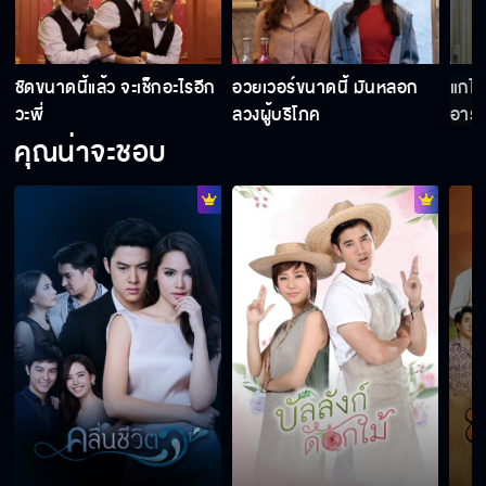
ชัดขนาดนี้แล้ว จะเช็กอะไรอีก
อวยเวอร์ขนาดนี้ มันหลอก
แกไม
วะพี่
ลวงผู้บริโภค
อารม
คุณน่าจะชอบ