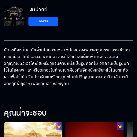
เงินปากผี
ติดตาม
นักธุรกิจหนุ่มสนใจด้านไสยศาสตร์ แต่ปล่อยของพลาดถูกภรรยาของตัวเอง
ตาย ต่อมาได้ประลองวิชากับอาจารย์ไสยศาสตร์แต่พ่ายแพ้ จึงสะกด
วิญญาณตัวเองโดยใช้เหรียญเงินด้านหนึ่งเป็นรูปดอกไม้ อีกด้านเป็นรูปนก
ไว้ในโลงศพ และเหรียญทองในลักษณะเดียวกันอีกหนึ่งเหรียญไว้ในปากตัว
เองเพื่อไว้เป็นเงินปากผี แต่เหรียญถูกขโมยไปวิญญาณของเขาจึงกลับมามี
อิทธิฤทธิ์ ดุร้าย เพื่อตามเอาเหรียญคืน
คุณน่าจะชอบ