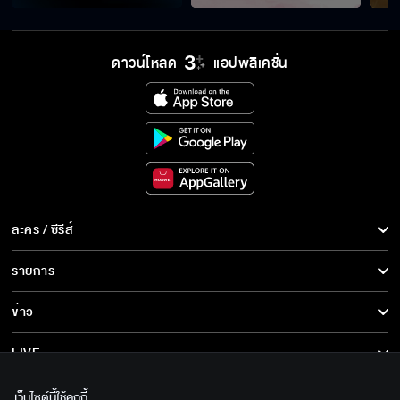
ดาวน์โหลด
แอปพลิเคชั่น
ละคร / ซีรีส์
ละคร/ซีรีส์
รายการ
ซีรีส์นานาชาติ
รายการทั้งหมด
ข่าว
การ์ตูน & เกม
ข่าวทั้งหมด
LIVE
รายการข่าว
ทีวีออนไลน์
เกี่ยวกับเรา
เว็บไซต์นี้ใช้คุกกี้