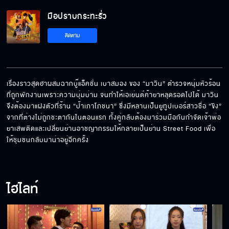
มือปราบกระทะรั่ว EP.11[5/5]
มือปราบกระทะรั่ว
ติดตาม
เรื่องราวสุดฮาผสมฉากบู๊แอ็คชั่น เบาสมอง ของ “มาวิน” ตำรวจหนุ่มหัวร้อน
ที่ถูกพักงานเพราะความบุ่มบ่าม จนทำให้เอเย่นต์ค้ายาหลุดรอดไปได้ มาวิน
จึงต้องมาแฝงตัวที่ร้าน “ป้าเภาโภชนา” ซึ่งมีหลานเป็นยูทูปเบอร์สาวชื่อ “ขิง” 
จากที่ต่างไม่ถูกชะตากันในตอนแรก ทั้งคู่กลับต้องมาร่วมมือกันกำจัดเจ้าพ่อ
ยาเสพติดและเปลี่ยนย่านอาชญากรรมให้กลายเป็นย่าน Street Food เพื่อ
ให้ชุมชนกลับมาน่าอยู่อีกครั้ง
ไฮไลท์