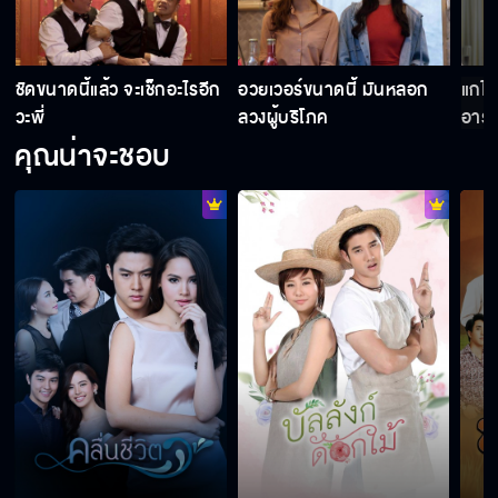
ชัดขนาดนี้แล้ว จะเช็กอะไรอีก
อวยเวอร์ขนาดนี้ มันหลอก
แกไม
วะพี่
ลวงผู้บริโภค
อารม
คุณน่าจะชอบ