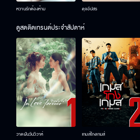
หวานรักต้องห้าม
ดุจอัปสร
ดูสดติดเทรนด์ประจำสัปดาห์
วาดฝันวันวิวาห์
เกมส์โกงเกมส์