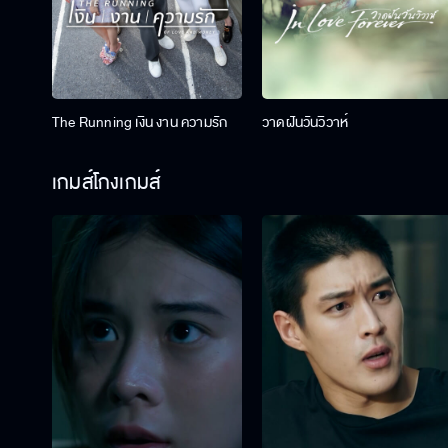
The Running เงิน งาน ความรัก
วาดฝันวันวิวาห์
เกมส์โกงเกมส์