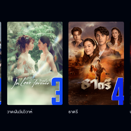
วาดฝันวันวิวาห์
ธาตรี