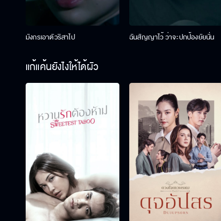
มังกรเอาตัวริสาไป
ฉันสัญญาไว้ ว่าจะปกป้องยัยนั่น
แก้แค้นยังไงให้ได้ผัว