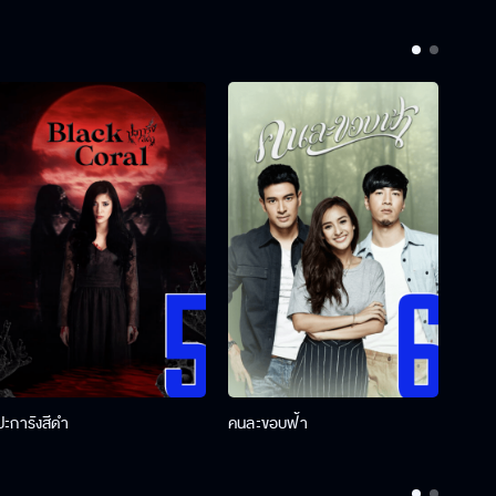
ปะการังสีดำ
คนละขอบฟ้า
ผู้กอ