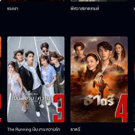
แรงเงา
พิศวาสฆาตเกมส์
The Running เงิน งาน ความรัก
ธาตรี