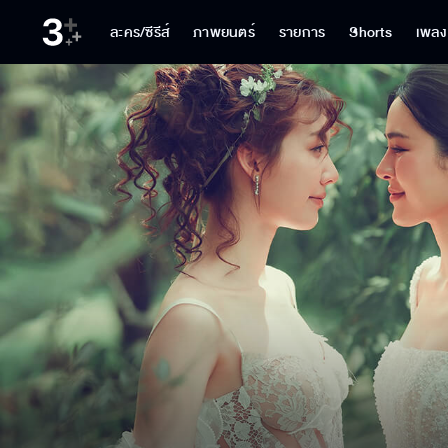
ละคร/ซีรีส์
ภาพยนตร์
รายการ
Shorts
เพลง