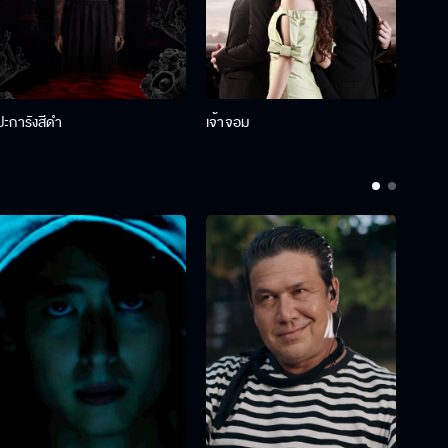
ปะการังสีดำ
เจ้าจอม
รักกั