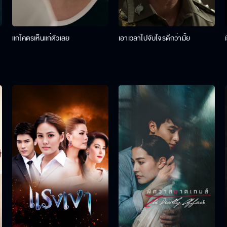
แกโคตรเห็นแก่ตัวเลย
เอาเวลาไปจับโจรดีกว่ามั้ย