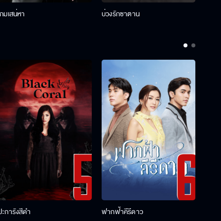
เกมเสน่หา
บ่วงรักซาตาน
บ่วงห
ปะการังสีดำ
ฟากฟ้าคีรีดาว
พ่อคร