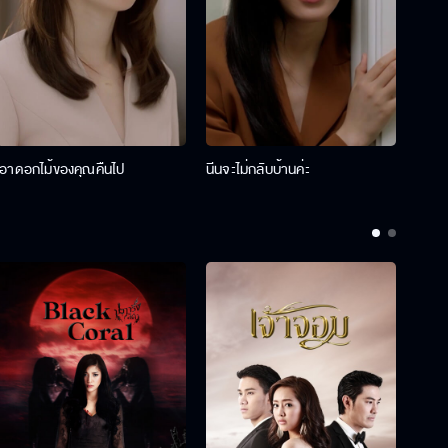
เอาดอกไม้ของคุณคืนไป
นีนจะไม่กลับบ้านค่ะ
นินท