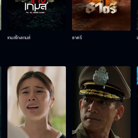
เกมส์โกงเกมส์
ธาตรี