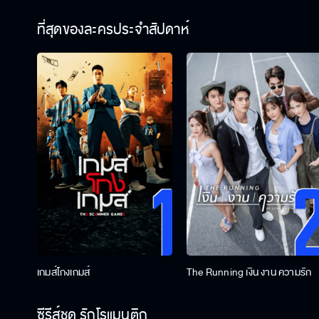
ที่สุดของละครประจำสัปดาห์
เกมส์โกงเกมส์
The Running เงิน งาน ความรัก
ซีรีส์ชุด รักโรแมนติก