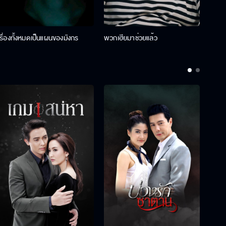
เรื่องทั้งหมดเป็นแผนของมังกร
พวกเฮียมาช่วยแล้ว
ที่ป๊า