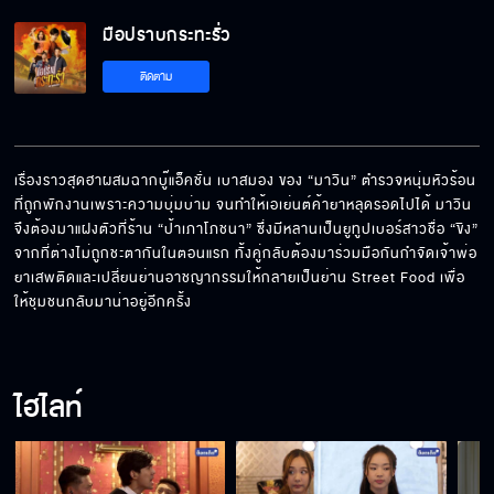
มือปราบกระทะรั่ว EP.6[5/5]
มือปราบกระทะรั่ว
ติดตาม
เรื่องราวสุดฮาผสมฉากบู๊แอ็คชั่น เบาสมอง ของ “มาวิน” ตำรวจหนุ่มหัวร้อน
ที่ถูกพักงานเพราะความบุ่มบ่าม จนทำให้เอเย่นต์ค้ายาหลุดรอดไปได้ มาวิน
จึงต้องมาแฝงตัวที่ร้าน “ป้าเภาโภชนา” ซึ่งมีหลานเป็นยูทูปเบอร์สาวชื่อ “ขิง” 
จากที่ต่างไม่ถูกชะตากันในตอนแรก ทั้งคู่กลับต้องมาร่วมมือกันกำจัดเจ้าพ่อ
ยาเสพติดและเปลี่ยนย่านอาชญากรรมให้กลายเป็นย่าน Street Food เพื่อ
ให้ชุมชนกลับมาน่าอยู่อีกครั้ง
ไฮไลท์