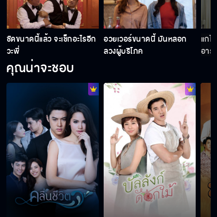
ชัดขนาดนี้แล้ว จะเช็กอะไรอีก
อวยเวอร์ขนาดนี้ มันหลอก
แกไม
วะพี่
ลวงผู้บริโภค
อารม
คุณน่าจะชอบ