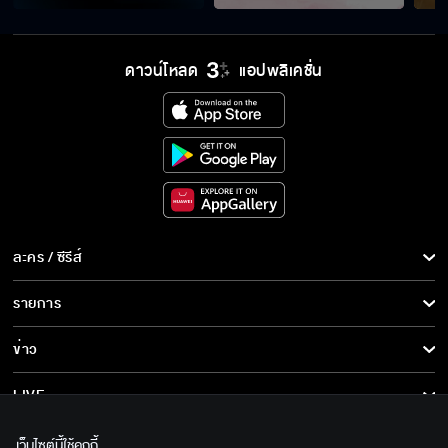
ดาวน์โหลด
แอปพลิเคชั่น
ละคร / ซีรีส์
ละคร/ซีรีส์
รายการ
ซีรีส์นานาชาติ
รายการทั้งหมด
ข่าว
การ์ตูน & เกม
ข่าวทั้งหมด
LIVE
รายการข่าว
ทีวีออนไลน์
เกี่ยวกับเรา
เว็บไซต์นี้ใช้คุกกี้