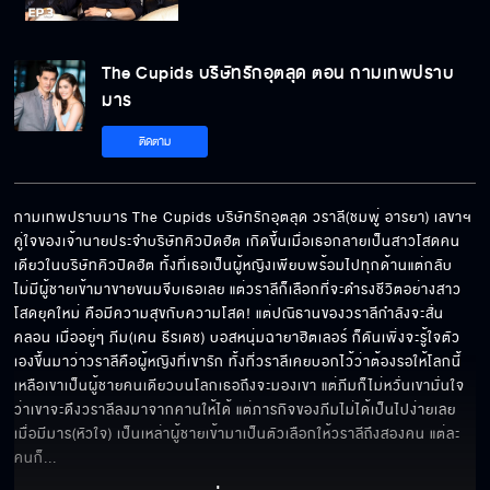
The Cupids บริษัทรักอุตลุด ตอน กามเทพปราบ
มาร
ติดตาม
กามเทพปราบมาร The Cupids บริษัทรักอุตลุด วราลี(ชมพู่ อารยา) เลขาฯ 
คู่ใจของเจ้านายประจำบริษัทคิวปิดฮัต เกิดขึ้นเมื่อเธอกลายเป็นสาวโสดคน
เดียวในบริษัทคิวปิดฮัต ทั้งที่เธอเป็นผู้หญิงเพียบพร้อมไปทุกด้านแต่กลับ
ไม่มีผู้ชายเข้ามาขายขนมจีบเธอเลย แต่วราลีก็เลือกที่จะดำรงชีวิตอย่างสาว
โสดยุคใหม่ คือมีความสุขกับความโสด! แต่ปณิธานของวราลีกำลังจะสั่น
คลอน เมื่ออยู่ๆ ภีม(เคน ธีรเดช) บอสหนุ่มฉายาฮิตเลอร์ ก็ดันเพิ่งจะรู้ใจตัว
เองขึ้นมาว่าวราลีคือผู้หญิงที่เขารัก ทั้งที่วราลีเคยบอกไว้ว่าต้องรอให้โลกนี้
เหลือเขาเป็นผู้ชายคนเดียวบนโลกเธอถึงจะมองเขา แต่ภีมก็ไม่หวั่นเขามั่นใจ
ว่าเขาจะดึงวราลีลงมาจากคานให้ได้ แต่ภารกิจของภีมไม่ได้เป็นไปง่ายเลย
เมื่อมีมาร(หัวใจ) เป็นเหล่าผู้ชายเข้ามาเป็นตัวเลือกให้วราลีถึงสองคน แต่ละ
คนก็
... 