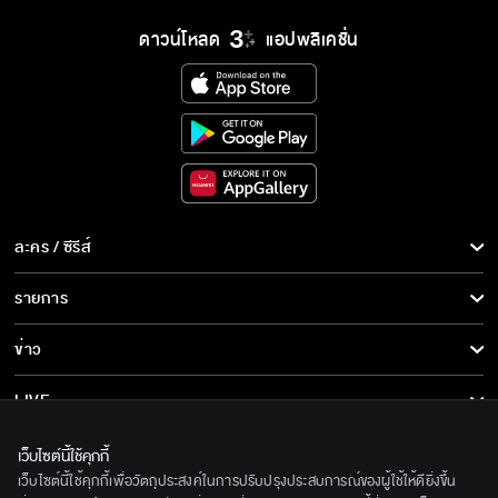
ดาวน์โหลด
แอปพลิเคชั่น
ละคร / ซีรีส์
ละคร/ซีรีส์
รายการ
ซีรีส์นานาชาติ
รายการทั้งหมด
ข่าว
การ์ตูน & เกม
ข่าวทั้งหมด
LIVE
รายการข่าว
ทีวีออนไลน์
เกี่ยวกับเรา
เว็บไซต์นี้ใช้คุกกี้
ข่าวประชาสัมพันธ์
เว็บไซต์นี้ใช้คุกกี้เพื่อวัตถุประสงค์ในการปรับปรุงประสบการณ์ของผู้ใช้ให้ดียิ่งขึ้น
BEC World