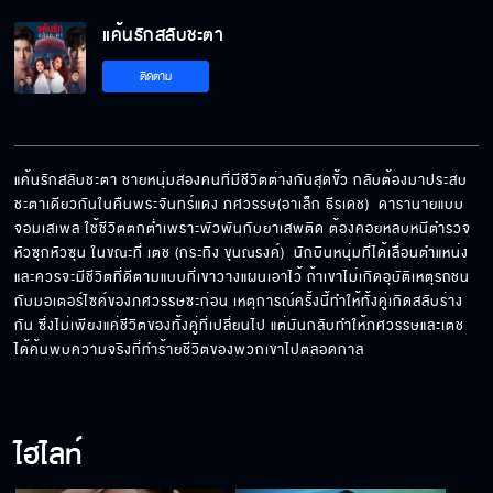
แค้นรักสลับชะตา
ติดตาม
แค้นรักสลับชะตา ชายหนุ่มสองคนที่มีชีวิตต่างกันสุดขั้ว กลับต้องมาประสบ
ชะตาเดียวกันในคืนพระจันทร์แดง ภศวรรษ(อาเล็ก ธีรเดช)  ดารานายแบบ
จอมเสเพล ใช้ชีวิตตกต่ำเพราะพัวพันกับยาเสพติด ต้องคอยหลบหนีตำรวจ
หัวซุกหัวซุน ในขณะที่ เตช (กระทิง ขุนณรงค์)  นักบินหนุ่มที่ได้เลื่อนตำแหน่ง
และควรจะมีชีวิตที่ดีตามแบบที่เขาวางแผนเอาไว้ ถ้าเขาไม่เกิดอุบัติเหตุรถชน
กับมอเตอร์ไซค์ของภศวรรษซะก่อน เหตุการณ์ครั้งนี้ทำให้ทั้งคู่เกิดสลับร่าง
กัน ซึ่งไม่เพียงแค่ชีวิตของทั้งคู่ที่เปลี่ยนไป แต่มันกลับทำให้ภศวรรษและเตช
ได้ค้นพบความจริงที่ทำร้ายชีวิตของพวกเขาไปตลอดกาล
ไฮไลท์