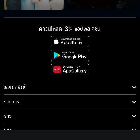
ดาวน์โหลด
แอปพลิเคชั่น
ละคร / ซีรีส์
ละคร/ซีรีส์
รายการ
ซีรีส์นานาชาติ
รายการทั้งหมด
ข่าว
การ์ตูน & เกม
ข่าวทั้งหมด
LIVE
รายการข่าว
ทีวีออนไลน์