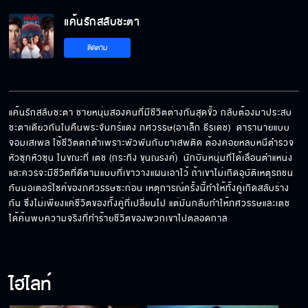
แค้นรักสลับชะตา
ติดตาม
แค้นรักสลับชะตา ชายหนุ่มสองคนที่มีชีวิตต่างกันสุดขั้ว กลับต้องมาประสบ
ชะตาเดียวกันในคืนพระจันทร์แดง ภศวรรษ(อาเล็ก ธีรเดช)  ดารานายแบบ
จอมเสเพล ใช้ชีวิตตกต่ำเพราะพัวพันกับยาเสพติด ต้องคอยหลบหนีตำรวจ
หัวซุกหัวซุน ในขณะที่ เตช (กระทิง ขุนณรงค์)  นักบินหนุ่มที่ได้เลื่อนตำแหน่ง
และควรจะมีชีวิตที่ดีตามแบบที่เขาวางแผนเอาไว้ ถ้าเขาไม่เกิดอุบัติเหตุรถชน
กับมอเตอร์ไซค์ของภศวรรษซะก่อน เหตุการณ์ครั้งนี้ทำให้ทั้งคู่เกิดสลับร่าง
กัน ซึ่งไม่เพียงแค่ชีวิตของทั้งคู่ที่เปลี่ยนไป แต่มันกลับทำให้ภศวรรษและเตช
ได้ค้นพบความจริงที่ทำร้ายชีวิตของพวกเขาไปตลอดกาล
ไฮไลท์