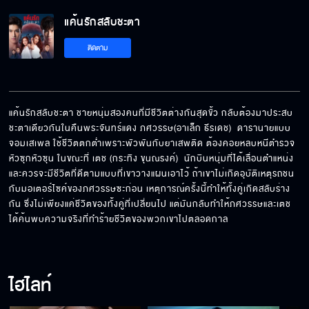
แค้นรักสลับชะตา EP.9[5/6]
แค้นรักสลับชะตา
ติดตาม
แค้นรักสลับชะตา EP.9[6/6]
แค้นรักสลับชะตา ชายหนุ่มสองคนที่มีชีวิตต่างกันสุดขั้ว กลับต้องมาประสบ
ชะตาเดียวกันในคืนพระจันทร์แดง ภศวรรษ(อาเล็ก ธีรเดช)  ดารานายแบบ
จอมเสเพล ใช้ชีวิตตกต่ำเพราะพัวพันกับยาเสพติด ต้องคอยหลบหนีตำรวจ
หัวซุกหัวซุน ในขณะที่ เตช (กระทิง ขุนณรงค์)  นักบินหนุ่มที่ได้เลื่อนตำแหน่ง
และควรจะมีชีวิตที่ดีตามแบบที่เขาวางแผนเอาไว้ ถ้าเขาไม่เกิดอุบัติเหตุรถชน
กับมอเตอร์ไซค์ของภศวรรษซะก่อน เหตุการณ์ครั้งนี้ทำให้ทั้งคู่เกิดสลับร่าง
กัน ซึ่งไม่เพียงแค่ชีวิตของทั้งคู่ที่เปลี่ยนไป แต่มันกลับทำให้ภศวรรษและเตช
ได้ค้นพบความจริงที่ทำร้ายชีวิตของพวกเขาไปตลอดกาล
ไฮไลท์