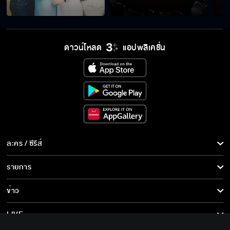
ดาวน์โหลด
แอปพลิเคชั่น
ละคร / ซีรีส์
ละคร/ซีรีส์
รายการ
ซีรีส์นานาชาติ
รายการทั้งหมด
ข่าว
การ์ตูน & เกม
ข่าวทั้งหมด
LIVE
รายการข่าว
ทีวีออนไลน์