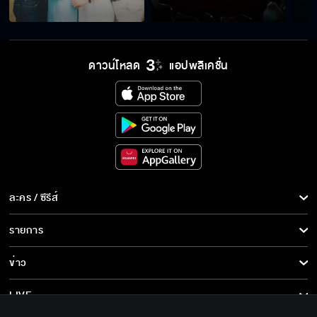
ดาวน์โหลด
แอปพลิเคชั่น
ละคร / ซีรีส์
ละคร/ซีรีส์
รายการ
ซีรีส์นานาชาติ
รายการทั้งหมด
ข่าว
การ์ตูน & เกม
ข่าวทั้งหมด
LIVE
รายการข่าว
ทีวีออนไลน์