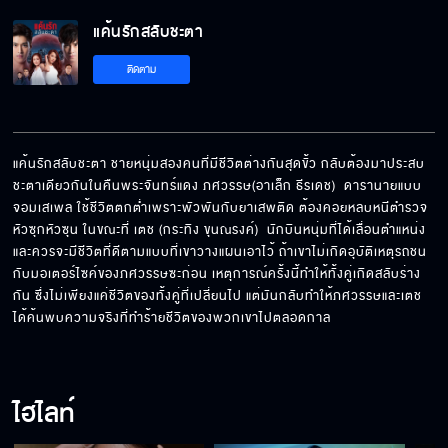
แค้นรักสลับชะตา
ติดตาม
แค้นรักสลับชะตา ชายหนุ่มสองคนที่มีชีวิตต่างกันสุดขั้ว กลับต้องมาประสบ
ชะตาเดียวกันในคืนพระจันทร์แดง ภศวรรษ(อาเล็ก ธีรเดช)  ดารานายแบบ
จอมเสเพล ใช้ชีวิตตกต่ำเพราะพัวพันกับยาเสพติด ต้องคอยหลบหนีตำรวจ
หัวซุกหัวซุน ในขณะที่ เตช (กระทิง ขุนณรงค์)  นักบินหนุ่มที่ได้เลื่อนตำแหน่ง
และควรจะมีชีวิตที่ดีตามแบบที่เขาวางแผนเอาไว้ ถ้าเขาไม่เกิดอุบัติเหตุรถชน
กับมอเตอร์ไซค์ของภศวรรษซะก่อน เหตุการณ์ครั้งนี้ทำให้ทั้งคู่เกิดสลับร่าง
กัน ซึ่งไม่เพียงแค่ชีวิตของทั้งคู่ที่เปลี่ยนไป แต่มันกลับทำให้ภศวรรษและเตช
ได้ค้นพบความจริงที่ทำร้ายชีวิตของพวกเขาไปตลอดกาล
ไฮไลท์