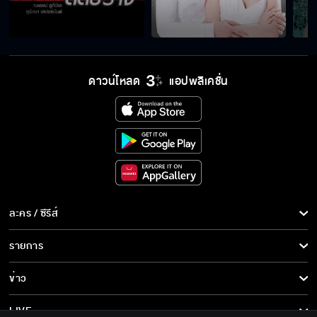
ดาวน์โหลด
แอปพลิเคชั่น
ละคร / ซีรีส์
ละคร/ซีรีส์
รายการ
ซีรีส์นานาชาติ
รายการทั้งหมด
ข่าว
การ์ตูน & เกม
ข่าวทั้งหมด
LIVE