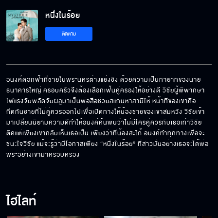
หนึ่งในร้อย EP.18[5/5]
หนึ่งในร้อย
ติดตาม
อนงค์ดอกฟ้าที่ชายในพระนครต่างแย่งชิง ด้วยความเป็นทายาทของนาย
ธนาคารใหญ่ ครอบครัวจึงต้องเลือกเฟ้นคู่ครองให้อย่างดี วิชัยผู้พิพากษา
ไฟแรงจับพลัดจับผลูมาเป็นพ่อสื่อช่วยสแกนหาสามีให้ หน้าที่ของเขาคือ
กีดกันชายที่ไม่คู่ควรออกไปเพื่อเปิดทางให้น้องชายของเขาสมหวัง วิชัยเข้า
มาเปลี่ยนนิยามความดีทำให้อนงค์ค้นพบว่าไม่มีใครคู่ควรกับเธอเท่าวิชัย 
ติดแต่เพียงเขากลับเห็นเธอเป็น เพียงว่าที่น้องสะใภ้ อนงค์ทำทุกทางเพื่อจะ
ชนะใจวิชัย แม้จะรู้ว่ามีโอกาสเพียง “หนึ่งในร้อย” ที่สาวมั่นอย่างเธอจะได้พ่อ
พระอย่างเขามาครอบครอง
ไฮไลท์