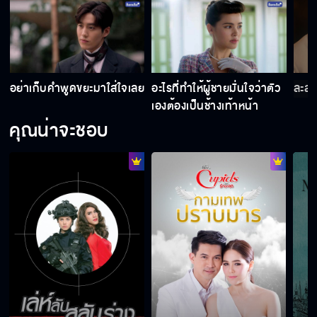
อย่าเก็บคำพูดขยะมาใส่ใจเลย
อะไรที่ทำให้ผู้ชายมั่นใจว่าตัว
ละสา
เองต้องเป็นช้างเท้าหน้า
คุณน่าจะชอบ