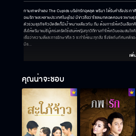
กามเทพจำแลง The Cupids บริษัทรักอุตลุด พริมา ได้รับคำสั่งประกาศิ
อเมริกาและหลายประเทศในยุโรป มีข่าวลือว่าโซลเมทดอตคอมจะขยายธุรกิจมา
ตัวร่วมธุรกิจคิวปิดฮัตก็มีเป้าหมายเดียวกัน ภีม ต้องการให้เควินเลือกค
สั่งให้พริมาแม่ชีผู้เคร่งครัดใช้เสน่ห์หญิงทุกวิถีทางทำให้เควินยอมสน
เชื่อว่าความดีและการรักษาศีล 5 จะทำให้ชนะทุกสิ่ง ซึ่งขัดกับทัศนคติของ
มีธ
... 
เพิ่
คุณน่าจะชอบ