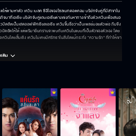
ตให้ตามหาตัว เควิน เบลค ซีอีโอของโซลเมทดอตคอม บริษัทจับคู่ที่มีสาขาใน
ที่เอเชีย บริษัทจับคู่แถบเอเชียต่างแข่งกันหาทางเข้าถึงตัวเควินเพื่อเสนอ
ิวปิดฮัตเป็นเฮดออฟฟิศเชียลเอเชีย เควินขึ้นชื่อว่าเป็นเพลย์บอยตัวพ่อ ภีมจึง
ใจคิวปิดฮัตให้ได้ แต่พริมายืนกรานจะพบกับเควินในแบบที่เป็นตัวของตัวเอง โดย
เควินโดยสิ้นเชิง เควินไม่เคยมีศรัทธาในสิ่งใดแม้กระทั่ง “ความรัก” ที่ทำให้เขา
มเติม 