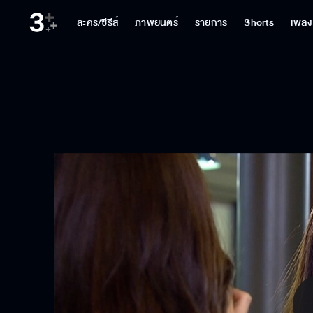
ละคร/ซีรีส์
ภาพยนตร์
รายการ
Shorts
เพลง