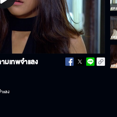
lay
ideo
 กามเทพจำแลง
จำแลง